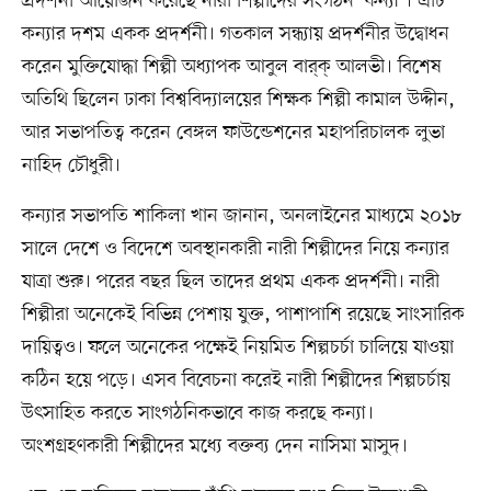
প্রদর্শনী আয়োজন করেছে নারী শিল্পীদের সংগঠন ‘কন্যা’। এটি
কন্যার দশম একক প্রদর্শনী। গতকাল সন্ধ্যায় প্রদর্শনীর উদ্বোধন
করেন মুক্তিযোদ্ধা শিল্পী অধ্যাপক আবুল বার্‌ক্‌ আলভী। বিশেষ
অতিথি ছিলেন ঢাকা বিশ্ববিদ্যালয়ের শিক্ষক শিল্পী কামাল উদ্দীন,
আর সভাপতিত্ব করেন বেঙ্গল ফাউন্ডেশনের মহাপরিচালক লুভা
নাহিদ চৌধুরী।
কন্যার সভাপতি শাকিলা খান জানান, অনলাইনের মাধ্যমে ২০১৮
সালে দেশে ও বিদেশে অবস্থানকারী নারী শিল্পীদের নিয়ে কন্যার
যাত্রা শুরু। পরের বছর ছিল তাদের প্রথম একক প্রদর্শনী। নারী
শিল্পীরা অনেকেই বিভিন্ন পেশায় যুক্ত, পাশাপাশি রয়েছে সাংসারিক
দায়িত্বও। ফলে অনেকের পক্ষেই নিয়মিত শিল্পচর্চা চালিয়ে যাওয়া
কঠিন হয়ে পড়ে। এসব বিবেচনা করেই নারী শিল্পীদের শিল্পচর্চায়
উৎসাহিত করতে সাংগঠনিকভাবে কাজ করছে কন্যা।
অংশগ্রহণকারী শিল্পীদের মধ্যে বক্তব্য দেন নাসিমা মাসুদ।