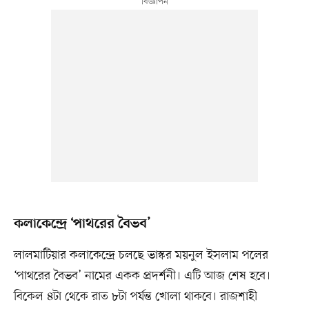
কলাকেন্দ্রে ‘পাথরের বৈভব’
লালমাটিয়ার কলাকেন্দ্রে চলছে ভাস্কর ময়নুল ইসলাম পলের
‘পাথরের বৈভব’ নামের একক প্রদর্শনী। এটি আজ শেষ হবে।
বিকেল ৪টা থেকে রাত ৮টা পর্যন্ত খোলা থাকবে। রাজশাহী