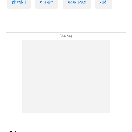
রাজধানী
ধানমন্ডি
ময়মনসিংহ
নারী