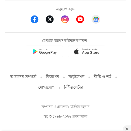
অনুসরণ করুন
মোবাইল অ্যাপস ডাউনলোড করুন
আমাদের সম্পর্কে
বিজ্ঞাপন
সার্কুলেশন
নীতি ও শর্ত
যোগাযোগ
নিউজলেটার
সম্পাদক ও প্রকাশক: মতিউর রহমান
স্বত্ব © ১৯৯৮-২০২৬ প্রথম আলো