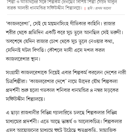
শিল্পী ও অতিথিদের সঙ্গে শিল্পকর্ম দেখছেন বিশিষ্ট শিল্পী সৈয়দ আবুল
বারক আলভী ধানমন্ডির সফিউদ্দীন শিল্পালয়ে।
ছবি : প্রথম আলো
‘কাজলরেখা’, সেই যে ময়মনসিংহ গীতিকার কাহিনি। রাজার
শরীর থেকে প্রতিদিন একটি করে সুচ তুলে আনছিল সেই তরুণী।
অবশেষে যেদিন রাজার চোখ থেকে সুচ তুলে নেওয়ার কথা,
সেদিনই ঘটল বিপত্তি। কৌশলে দাসী এসে দখল করল
কাজলরেখার স্থান।
সংগ্রামী কাজলরেখাকে নিয়েই এবার শিল্পকর্ম করলেন দেশের নারী
চিত্রশিল্পীরা। ‘কাজলরেখার দেশে’ নামে তাঁদের যৌথ শিল্পকলা
প্রদর্শনী শুরু হলো গতকাল শনিবার ধানমন্ডির ৪ নম্বর সড়কের
সফিউদ্দীন শিল্পালয়ে।
এ ছাড়া রাজধানীর বিভিন্ন গ্যালারিতে চলছে শিল্পকলার বিভিন্ন
মাধ্যমের প্রদর্শনী। এতে আছে ভাস্কর্য ও আলোকচিত্র। শিল্পকলার
এসব আয়োজনের মাধ্যমে ফুটে উঠেছে ঋতুপ্রকৃতি, সামাজিক