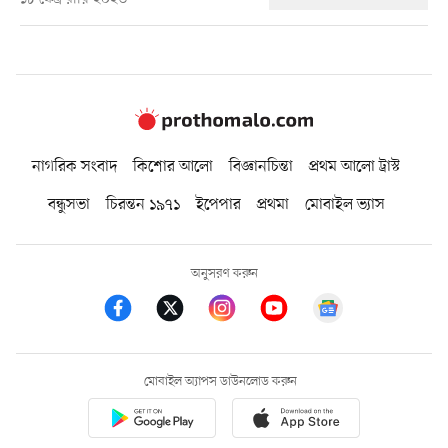
নাগরিক সংবাদ
কিশোর আলো
বিজ্ঞানচিন্তা
প্রথম আলো ট্রাস্ট
বন্ধুসভা
চিরন্তন ১৯৭১
ইপেপার
প্রথমা
মোবাইল ভ্যাস
অনুসরণ করুন
মোবাইল অ্যাপস ডাউনলোড করুন