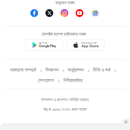
অনুসরণ করুন
মোবাইল অ্যাপস ডাউনলোড করুন
আমাদের সম্পর্কে
বিজ্ঞাপন
সার্কুলেশন
নীতি ও শর্ত
যোগাযোগ
নিউজলেটার
সম্পাদক ও প্রকাশক: মতিউর রহমান
স্বত্ব © ১৯৯৮-২০২৬ প্রথম আলো