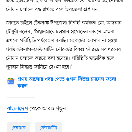
এতে হতাহত না হলেও নৌযান ক্ষতিগ্রস্ত হয়। এরপর ওই নৌপথে
নৌযান চলাচল বন্ধ রাখতে বলে উপজেলা প্রশাসন।
জানতে চাইলে টেকনাফ উপজেলা নির্বাহী কর্মকর্তা মো. আদনান
চৌধুরী বলেন, ‘মিয়ানমারে চলমান সংঘাতের কারণে আমরা
এখনো পরিস্থিতি পর্যবেক্ষণ করছি। সংকটের অবসান না হওয়া
পর্যন্ত টেকনাফ-সেন্ট মার্টিন নৌরুটের বিকল্প নৌরুটে সব ধরনের
নৌযান চলাচল করতে বলা হয়েছে। পরিস্থিতি স্বাভাবিক হলে
পুনরায় সিদ্ধান্ত জানিয়ে দেওয়া হবে।’
প্রথম আলোর খবর পেতে গুগল নিউজ চ্যানেল ফলো
করুন
থেকে আরও পড়ুন
বাংলাদেশ
টেকনাফ
সেন্টমার্টিন