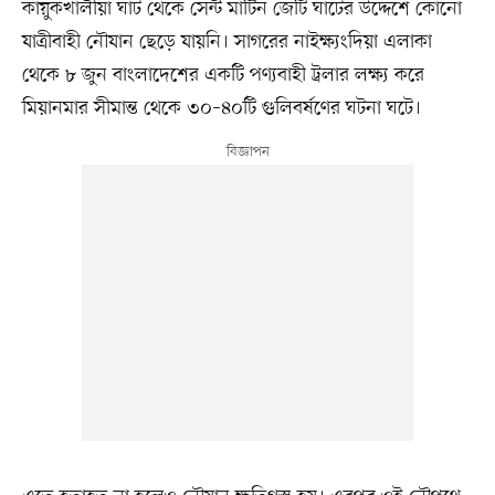
কায়ুকখালীয়া ঘাট থেকে সেন্ট মার্টিন জেটি ঘাটের উদ্দেশে কোনো
যাত্রীবাহী নৌযান ছেড়ে যায়নি। সাগরের নাইক্ষ্যংদিয়া এলাকা
থেকে ৮ জুন বাংলাদেশের একটি পণ্যবাহী ট্রলার লক্ষ্য করে
মিয়ানমার সীমান্ত থেকে ৩০–৪০টি গুলিবর্ষণের ঘটনা ঘটে।