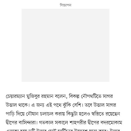
চেয়ারম্যান মুজিবুর রহমান বলেন, বিকল্প নৌপথটিতে সাগর
উত্তাল থাকে। এ জন্য এই পথে ঝুঁকি বেশি। তবে উত্তাল সাগর
পাড়ি দিয়ে নৌযান চলাচল করায় কিছুটা হলেও স্বস্তিতে রয়েছেন
দ্বীপের বাসিন্দারা। গতকাল সকালে শাহপরীর দ্বীপের বদরমোকাম