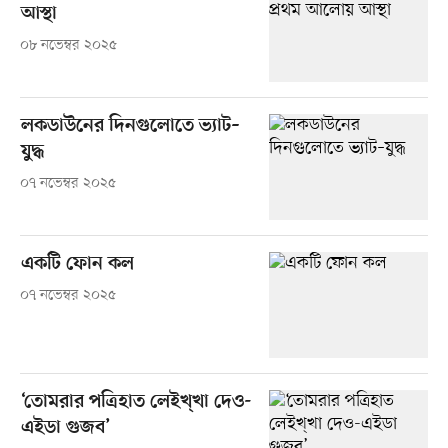
আস্থা
০৮ নভেম্বর ২০২৫
লকডাউনের দিনগুলোতে ভ্যাট–
যুদ্ধ
০৭ নভেম্বর ২০২৫
একটি ফোন কল
০৭ নভেম্বর ২০২৫
‘তোমরার পত্রিহাত লেইখ্খা দেও-
এইডা গুজব’