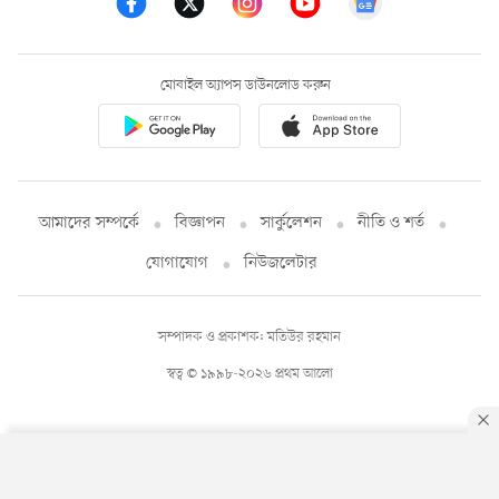
মোবাইল অ্যাপস ডাউনলোড করুন
আমাদের সম্পর্কে
বিজ্ঞাপন
সার্কুলেশন
নীতি ও শর্ত
যোগাযোগ
নিউজলেটার
সম্পাদক ও প্রকাশক: মতিউর রহমান
স্বত্ব © ১৯৯৮-২০২৬ প্রথম আলো
By using this site, you agree to our
Privacy Policy
.
OK