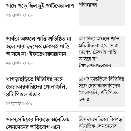
খাদে পড়ে ছিল দুই পর্যটকের লাশ
৩১ জুলাই ২০২৬
পার্বত্য অঞ্চলে শান্তি প্রতিষ্ঠিত না
হলে সারা দেশেও টেকসই শান্তি
আসবে না: ইফতেখারুজ্জামান
২৯ জুলাই ২০২৬
খাগড়াছড়িতে বিজিবির সঙ্গে
চোরাকারবারিদের গোলাগুলি,
৪টি পিস্তল উদ্ধার
২৭ জুলাই ২০২৬
সদস্যসচিবের বিরুদ্ধে অনৈতিক
লেনদেনের অভিযোগ এনে