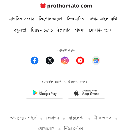
নাগরিক সংবাদ
কিশোর আলো
বিজ্ঞানচিন্তা
প্রথম আলো ট্রাস্ট
বন্ধুসভা
চিরন্তন ১৯৭১
ইপেপার
প্রথমা
মোবাইল ভ্যাস
অনুসরণ করুন
মোবাইল অ্যাপস ডাউনলোড করুন
আমাদের সম্পর্কে
বিজ্ঞাপন
সার্কুলেশন
নীতি ও শর্ত
যোগাযোগ
নিউজলেটার