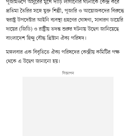
পূজামণ্ডপে অসুরের মুখে দাড়ি লাগানোর ঘটনাকে কেন্দ্র করে
প্রতিমা তৈরির সঙ্গে যুক্ত শিল্পী, পূজারি ও আয়োজকদের বিরুদ্ধে
স্বরাষ্ট্র উপদেষ্টার আইনি ব্যবস্থা গ্রহণের ঘোষণা, সাধারণ ডায়েরি
দায়ের (জিডি) ও রাষ্ট্রীয় তদন্ত শুরুর ঘটনায় উদ্বেগ জানিয়েছে
বাংলাদেশ হিন্দু বৌদ্ধ খ্রিস্টান ঐক্য পরিষদ।
মঙ্গলবার এক বিবৃতিতে ঐক্য পরিষদের কেন্দ্রীয় কমিটির পক্ষ
থেকে এ উদ্বেগ জানানো হয়।