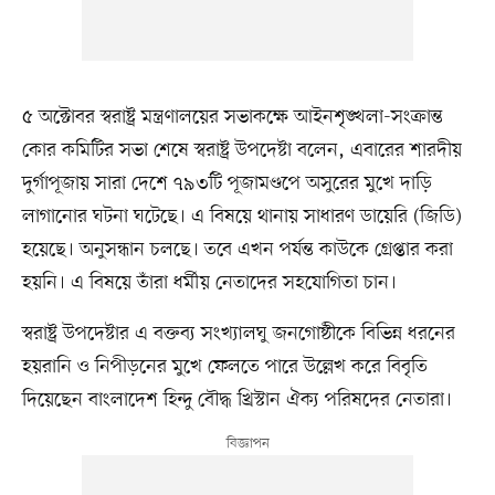
৫ অক্টোবর স্বরাষ্ট্র মন্ত্রণালয়ের সভাকক্ষে আইনশৃঙ্খলা-সংক্রান্ত
কোর কমিটির সভা শেষে স্বরাষ্ট্র উপদেষ্টা বলেন, এবারের শারদীয়
দুর্গাপূজায় সারা দেশে ৭৯৩টি পূজামণ্ডপে অসুরের মুখে দাড়ি
লাগানোর ঘটনা ঘটেছে। এ বিষয়ে থানায় সাধারণ ডায়েরি (জিডি)
হয়েছে। অনুসন্ধান চলছে। তবে এখন পর্যন্ত কাউকে গ্রেপ্তার করা
হয়নি। এ বিষয়ে তাঁরা ধর্মীয় নেতাদের সহযোগিতা চান।
স্বরাষ্ট্র উপদেষ্টার এ বক্তব্য সংখ্যালঘু জনগোষ্ঠীকে বিভিন্ন ধরনের
হয়রানি ও নিপীড়নের মুখে ফেলতে পারে উল্লেখ করে বিবৃতি
দিয়েছেন বাংলাদেশ হিন্দু বৌদ্ধ খ্রিস্টান ঐক্য পরিষদের নেতারা।