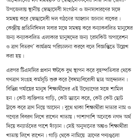
আন্দোলনের সব সমন্বয়ক ও স্বেচ্ছাসেবকদের নিজ নিজ জেলা-
উপজেলায় স্থানীয় স্বেচ্ছাসেবী সংগঠন ও জনসাধারণের সঙ্গে
সমন্বয় করে স্বেচ্ছাসেবী দল গঠনের আহ্বান জানান বাকের৷
কেন্দ্রীয় প্রতিনিধিদল সবার সঙ্গে সমন্বয় করে বন্যাকবলিত মানুষের
জন্য বন্যাকবলিত এলাকার মানুষদের জন্য ‘রেসকিউ অপারেশন
ও ত্রাণ বিতরণ’ কার্যক্রম পরিচালনা করবে বলে বিজ্ঞপ্তিতে উল্লেখ
করা হয়৷
এরপর টিএসসির প্রধান ফটকে বুথ স্থাপন করে বৃহস্পতিবার থেকে
গণত্রাণ সংগ্রহ কর্মসূচি শুরু করে বৈষম্যবিরোধী ছাত্র আন্দোলন৷
বিভিন্ন পর্যায়ের মানুষ শিক্ষার্থীদের এই উদ্যোগের সঙ্গে শামিল
হন৷ কেউ ব্যক্তিগত গাড়ি, কেউ ভ্যানে করে, কেউ কেউ ছোট
ট্রাকে করে ত্রাণ নিয়ে আসেন৷ বুথে থাকা শিক্ষার্থীরা দাতার নাম ও
পণ্যের বিবরণ লিখে রাখেন খাতায়৷ পাশাপাশি অনেকে নগদ অর্থ
দিয়ে বন্যার্তদের পাশে দাঁড়ান৷ সেই অনুদানের অঙ্কও শিক্ষার্থীরা
খাতায় লিখে রাখেন৷ গাড়ি থেকে নামিয়ে ত্রাণের পণ্যগুলো