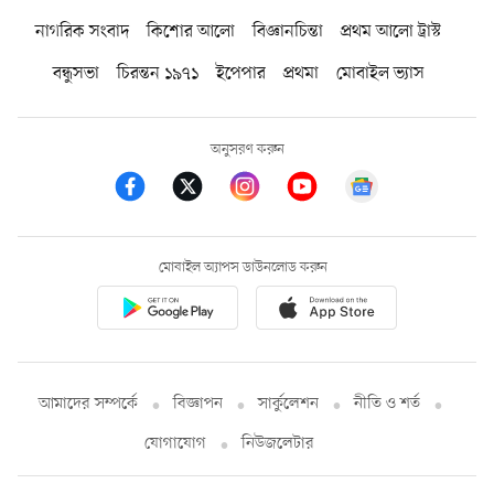
নাগরিক সংবাদ
কিশোর আলো
বিজ্ঞানচিন্তা
প্রথম আলো ট্রাস্ট
বন্ধুসভা
চিরন্তন ১৯৭১
ইপেপার
প্রথমা
মোবাইল ভ্যাস
অনুসরণ করুন
মোবাইল অ্যাপস ডাউনলোড করুন
আমাদের সম্পর্কে
বিজ্ঞাপন
সার্কুলেশন
নীতি ও শর্ত
যোগাযোগ
নিউজলেটার