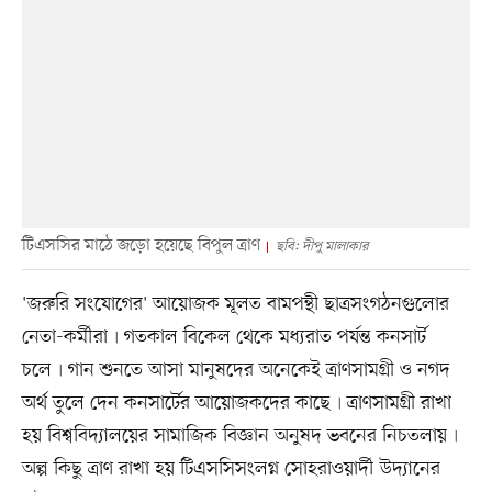
টিএসসির মাঠে জড়ো হয়েছে বিপুল ত্রাণ
ছবি: দীপু মালাকার
'জরুরি সংযোগের' আয়োজক মূলত বামপন্থী ছাত্রসংগঠনগুলোর
নেতা-কর্মীরা৷ গতকাল বিকেল থেকে মধ্যরাত পর্যন্ত কনসার্ট
চলে৷ গান শুনতে আসা মানুষদের অনেকেই ত্রাণসামগ্রী ও নগদ
অর্থ তুলে দেন কনসার্টের আয়োজকদের কাছে৷ ত্রাণসামগ্রী রাখা
হয় বিশ্ববিদ্যালয়ের সামাজিক বিজ্ঞান অনুষদ ভবনের নিচতলায়৷
অল্প কিছু ত্রাণ রাখা হয় টিএসসিসংলগ্ন সোহরাওয়ার্দী উদ্যানের