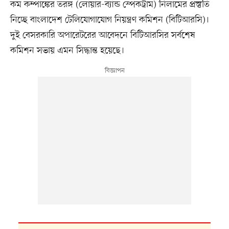
কম কম্পাঙ্কের তরঙ্গ (লোয়ার-ব্যান্ড স্পেকট্রাম) নিলামের প্রস্তুতি
নিচ্ছে বাংলাদেশ টেলিযোগাযোগ নিয়ন্ত্রণ কমিশন (বিটিআরসি)।
দুই বেসরকারি অপারেটরের আবেদনে বিটিআরসির সর্বশেষ
কমিশন সভায় এমন সিদ্ধান্ত হয়েছে।