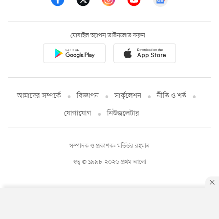
মোবাইল অ্যাপস ডাউনলোড করুন
আমাদের সম্পর্কে
বিজ্ঞাপন
সার্কুলেশন
নীতি ও শর্ত
যোগাযোগ
নিউজলেটার
সম্পাদক ও প্রকাশক: মতিউর রহমান
স্বত্ব © ১৯৯৮-২০২৬ প্রথম আলো
By using this site, you agree to our
Privacy Policy
.
OK