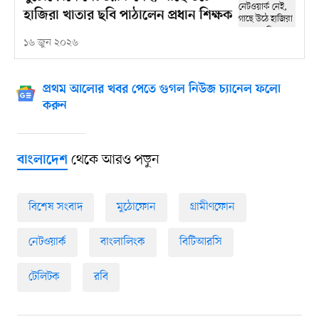
হাজিরা খাতার ছবি পাঠালেন প্রধান শিক্ষক
১৬ জুন ২০২৬
প্রথম আলোর খবর পেতে গুগল নিউজ চ্যানেল ফলো
করুন
থেকে আরও পড়ুন
বাংলাদেশ
বিশেষ সংবাদ
মুঠোফোন
গ্রামীণফোন
নেটওয়ার্ক
বাংলালিংক
বিটিআরসি
টেলিটক
রবি