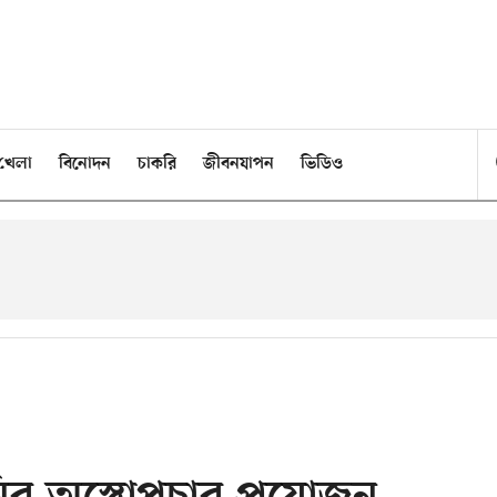
খেলা
বিনোদন
চাকরি
জীবনযাপন
ভিডিও