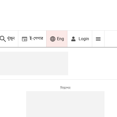
খুঁজুন
ই-পেপার
Login
Eng