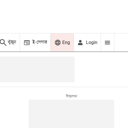
খুঁজুন
ই-পেপার
Login
Eng