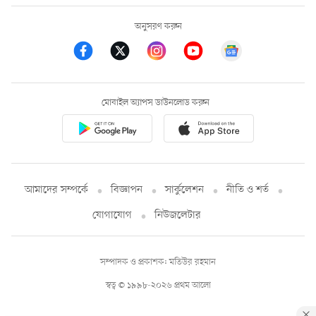
অনুসরণ করুন
মোবাইল অ্যাপস ডাউনলোড করুন
আমাদের সম্পর্কে
বিজ্ঞাপন
সার্কুলেশন
নীতি ও শর্ত
যোগাযোগ
নিউজলেটার
সম্পাদক ও প্রকাশক: মতিউর রহমান
স্বত্ব © ১৯৯৮-২০২৬ প্রথম আলো