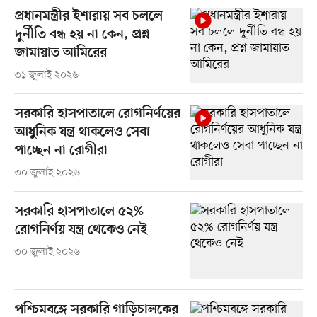
প্রধানমন্ত্রীর ইশারায় সব চললে
দুর্নীতি বন্ধ হয় না কেন, প্রশ্ন
জামায়াত আমিরের
৩১ জুলাই ২০২৬
সরকারি হাসপাতালে রোগনির্ণয়ের
আধুনিক যন্ত্র থাকলেও সেবা
পাচ্ছেন না রোগীরা
৩০ জুলাই ২০২৬
সরকারি হাসপাতালে ৫২%
রোগনির্ণয় যন্ত্র থেকেও নেই
৩০ জুলাই ২০২৬
পশ্চিমবঙ্গে সরকারি গাড়িচালকের