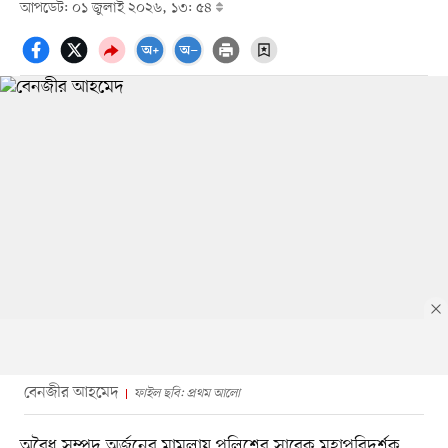
আপডেট: ০১ জুলাই ২০২৬, ১৩: ৫৪
বেনজীর আহমেদ
ফাইল ছবি: প্রথম আলো
অবৈধ সম্পদ অর্জনের মামলায় পুলিশের সাবেক মহাপরিদর্শক