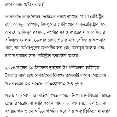
শেষ করার চেষ্টা করছি।’
আদালতে আজ সাক্ষ্য দিয়েছেন নারায়ণগঞ্জের জেলা রেজিস্ট্রার
মো. আবদুল হাফিজ, চাঁদপুরের হাজীগঞ্জের সাব–রেজিস্ট্রার এস
এম মোস্তাফিজুর রহমান, নওগাঁর মহাদেবপুরের সাব-রেজিস্ট্রার
রফিকুল ইসলাম, ভোলার চরফ্যাশনের সাব-রেজিস্ট্রার কাওসার
খান, বন অধিদপ্তরের উপপরিচালক মো. আবদুস সালাম এবং
ঢাকার বাড্ডার সাব-রেজিস্ট্রার জাহাঙ্গীর আলম।
২০২৪ সালের ১৫ ডিসেম্বর দুদকের উপপরিচালক হাফিজুল
ইসলাম বাদী হয়ে বেনজীরের বিরুদ্ধে মামলাটি করেন। মামলায়
গত বছরের ৩০ নভেম্বর অভিযোগপত্র দেয় দুদক।
গত ৮ মার্চ মামলার অভিযোগপত্র আমলে নিয়ে বেনজীরের বিরুদ্ধে
গ্রেপ্তারি পরোয়ানা জারি করেন আদালত। আদালতে উপস্থিত না
হওয়ায় গত ৩ মে অভিযোগ গঠন করে তাঁর অনুপস্থিতিতে মামলার