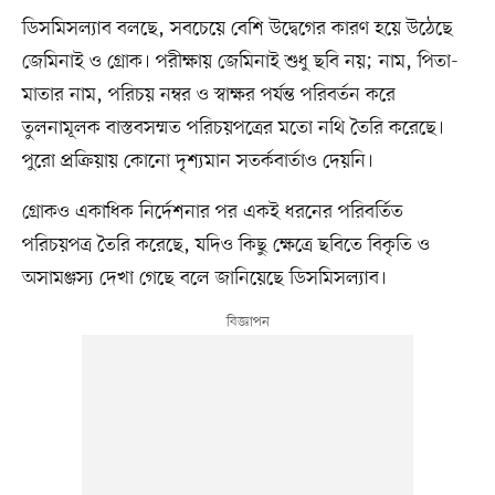
ডিসমিসল্যাব বলছে, সবচেয়ে বেশি উদ্বেগের কারণ হয়ে উঠেছে
জেমিনাই ও গ্রোক। পরীক্ষায় জেমিনাই শুধু ছবি নয়; নাম, পিতা-
মাতার নাম, পরিচয় নম্বর ও স্বাক্ষর পর্যন্ত পরিবর্তন করে
তুলনামূলক বাস্তবসম্মত পরিচয়পত্রের মতো নথি তৈরি করেছে।
পুরো প্রক্রিয়ায় কোনো দৃশ্যমান সতর্কবার্তাও দেয়নি।
গ্রোকও একাধিক নির্দেশনার পর একই ধরনের পরিবর্তিত
পরিচয়পত্র তৈরি করেছে, যদিও কিছু ক্ষেত্রে ছবিতে বিকৃতি ও
অসামঞ্জস্য দেখা গেছে বলে জানিয়েছে ডিসমিসল্যাব।