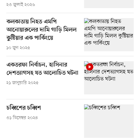
২৩ জুলাই ২০২৬
কলকাতায় নিহত এমপি
আনোয়ারুলের দামি গাড়ি মিলল
কুষ্টিয়ার এক পার্কিংয়ে
১০ জুন ২০২৫
একতরফা নির্বাচন, হাসিনার
দেশত্যাগসহ যত আলোচিত ঘটনা
২১ জানুয়ারি ২০২৫
চব্বিশের চব্বিশ
৩১ ডিসেম্বর ২০২৪