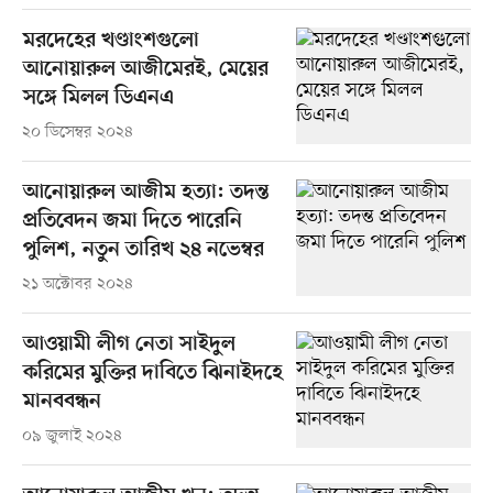
মরদেহের খণ্ডাংশগুলো
আনোয়ারুল আজীমেরই, মেয়ের
সঙ্গে মিলল ডিএনএ
২০ ডিসেম্বর ২০২৪
আনোয়ারুল আজীম হত্যা: তদন্ত
প্রতিবেদন জমা দিতে পারেনি
পুলিশ, নতুন তারিখ ২৪ নভেম্বর
২১ অক্টোবর ২০২৪
আওয়ামী লীগ নেতা সাইদুল
করিমের মুক্তির দাবিতে ঝিনাইদহে
মানববন্ধন
০৯ জুলাই ২০২৪