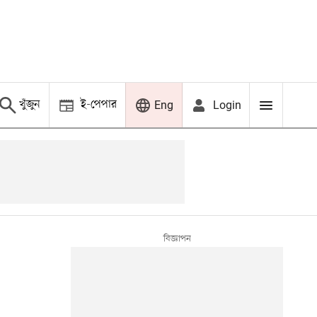
খুঁজুন
ই-পেপার
Login
Eng