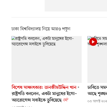
ঢাকা বিশ্ববিদ্যালয় নিয়ে আরও পড়ুন
বিশেষ সাক্ষাৎকার: তানজীমউদ্দিন খান
ঢাবিতে সম
রাষ্ট্রপতি বললেন, একটা মানুষের ইগো–
আছে শৃঙ্খ
অ্যারোগেন্স সবাইকে ডুবিয়েছে
০৩ আগস্ট ২০