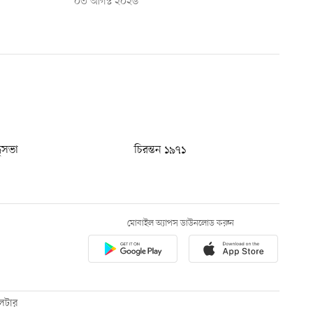
০৩ আগস্ট ২০২৬
ধুসভা
চিরন্তন ১৯৭১
মোবাইল অ্যাপস ডাউনলোড করুন
েটার