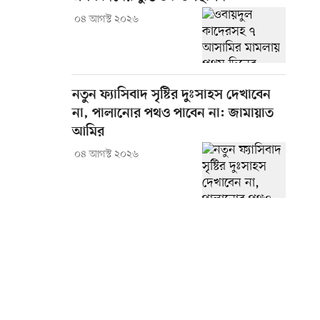
০৪ আগস্ট ২০২৬
নতুন ফ্যাসিবাদ সৃষ্টির দুঃসাহস দেখাবেন
না, পালানোর পথও পাবেন না: জামায়াত
আমির
০৪ আগস্ট ২০২৬