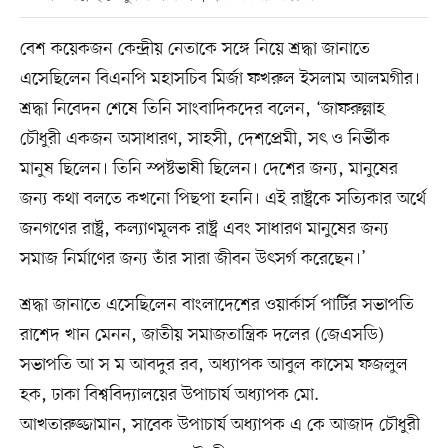
বেশ কয়েকজন কেন্দ্রীয় নেতাকে সঙ্গে নিয়ে শ্রদ্ধা জানাতে
এসেছিলেন বিএনপি মহাসচিব মির্জা ফখরুল ইসলাম আলমগীর।
শ্রদ্ধা নিবেদন শেষে তিনি সাংবাদিকদের বলেন, ‘জাফরুল্লাহ
চৌধুরী একজন অসাধারণ, সাহসী, দেশপ্রেমী, সৎ ও নির্ভীক
মানুষ ছিলেন। তিনি স্পষ্টভাষী ছিলেন। দেশের জন্য, মানুষের
জন্য কথা বলতে কখনো পিছপা হননি। এই রাষ্ট্রকে সত্যিকার অর্থে
জনগণের রাষ্ট্র, কল্যাণমূলক রাষ্ট্র এবং সাধারণ মানুষের জন্য
সমাজ নির্মাণের জন্য তাঁর সারা জীবন উৎসর্গ করেছেন।’
শ্রদ্ধা জানাতে এসেছিলেন বাংলাদেশের ওয়ার্কার্স পার্টির সভাপতি
রাশেদ খান মেনন, জাতীয় সমাজতান্ত্রিক দলের (জেএসডি)
সভাপতি আ স ম আবদুর রব, অধ্যাপক আবুল কাসেম ফজলুল
হক, ঢাকা বিশ্ববিদ্যালয়ের উপাচার্য অধ্যাপক মো.
আখতারুজ্জামান, সাবেক উপাচার্য অধ্যাপক এ কে আজাদ চৌধুরী