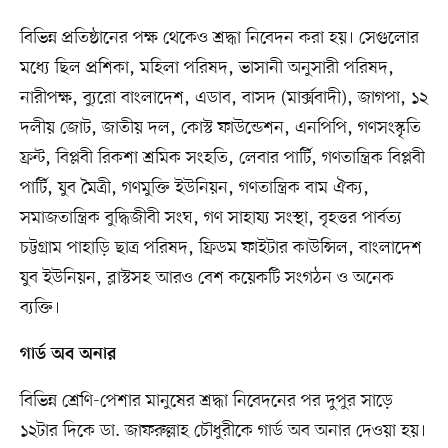
বিভিন্ন প্রতিষ্ঠানের পক্ষ থেকেও শ্রদ্ধা নিবেদন করা হয়। সেগুলোর
মধ্যে ছিল প্রশিকা, মহিলা পরিষদ, ভাসানী অনুসারী পরিষদ,
নারীপক্ষ, ব্যুরো বাংলাদেশ, এডাব, বাসদ (মার্ক্সবাদী), জাগপা, ১২
দলীয় জোট, জাতীয় দল, কোস্ট ফাউন্ডেশন, এনপিপি, গণসংস্কৃতি
ফ্রন্ট, বিপ্লবী রিকশা শ্রমিক সংহতি, লেবার পার্টি, গণতান্ত্রিক বিপ্লবী
পার্টি, যুব মৈত্রী, গণমুক্তি ইউনিয়ন, গণতান্ত্রিক বাম ঐক্য,
সমাজতান্ত্রিক বুদ্ধিজীবী সংঘ, গণ সাহায্য সংস্থা, বৃহত্তর পার্বত্য
চট্টগ্রাম পাহাড়ি ছাত্র পরিষদ, ফ্রিডম ফাইটার কাউন্সিল, বাংলাদেশ
যুব ইউনিয়ন, ব্লাস্টসহ আরও বেশ কয়েকটি সংগঠন ও অনেক
ব্যক্তি।
গার্ড অব অনার
বিভিন্ন শ্রেণি-পেশার মানুষের শ্রদ্ধা নিবেদনের পর দুপুর সাড়ে
১২টার দিকে ডা. জাফরুল্লাহ চৌধুরীকে গার্ড অব অনার দেওয়া হয়।