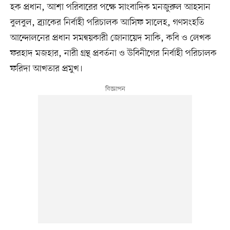
হক প্রধান, আশা পরিবারের পক্ষে সাংবাদিক মনজুরুল আহসান
বুলবুল, ব্র্যাকের নির্বাহী পরিচালক আসিফ সালেহ, গণসংহতি
আন্দোলনের প্রধান সমন্বয়কারী জোনায়েদ সাকি, কবি ও লেখক
ফরহাদ মজহার, নারী গ্রন্থ প্রবর্তনা ও উবিনীগের নির্বাহী পরিচালক
ফরিদা আখতার প্রমুখ।