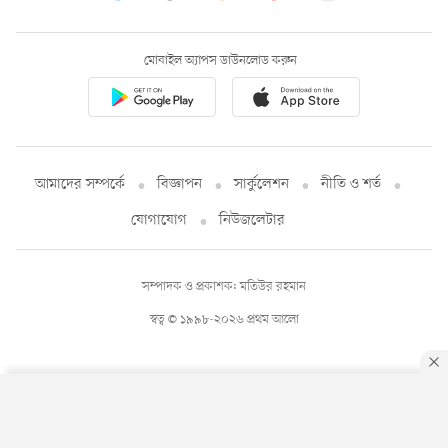
মোবাইল অ্যাপস ডাউনলোড করুন
আমাদের সম্পর্কে
বিজ্ঞাপন
সার্কুলেশন
নীতি ও শর্ত
যোগাযোগ
নিউজলেটার
সম্পাদক ও প্রকাশক: মতিউর রহমান
স্বত্ব © ১৯৯৮-২০২৬ প্রথম আলো
By using this site, you agree to our
Privacy Policy
.
OK