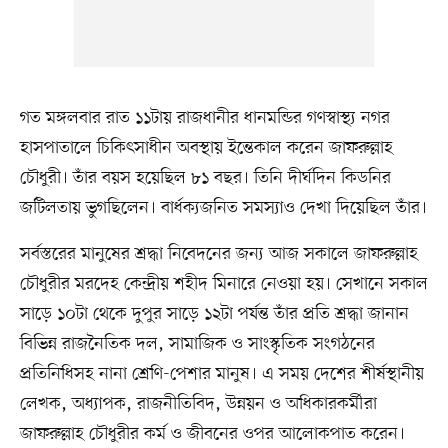
গত মঙ্গলবার রাত ১১টায় রাজধানীর ধানমন্ডির গণস্বাস্থ্য নগর
হাসপাতালে চিকিৎসাধীন অবস্থায় ইন্তেকাল করেন জাফরুল্লাহ
চৌধুরী। তাঁর বয়স হয়েছিল ৮১ বছর। তিনি দীর্ঘদিন কিডনির
জটিলতায় ভুগছিলেন। বার্ধক্যজনিত সমস্যাও দেখা দিয়েছিল তাঁর।
সর্বস্তরের মানুষের শ্রদ্ধা নিবেদনের জন্য আজ সকালে জাফরুল্লাহ
চৌধুরীর মরদেহ কেন্দ্রীয় শহীদ মিনারে নেওয়া হয়। সেখানে সকাল
সাড়ে ১০টা থেকে দুপুর সাড়ে ১২টা পর্যন্ত তাঁর প্রতি শ্রদ্ধা জানান
বিভিন্ন রাজনৈতিক দল, সামাজিক ও সাংস্কৃতিক সংগঠনের
প্রতিনিধিসহ নানা শ্রেণি-পেশার মানুষ। এ সময় দেশের শীর্ষস্থানীয়
লেখক, অধ্যাপক, রাজনীতিবিদ, উন্নয়ন ও অধিকারকর্মীরা
জাফরুল্লাহ চৌধুরীর কর্ম ও জীবনের ওপর আলোকপাত করেন।