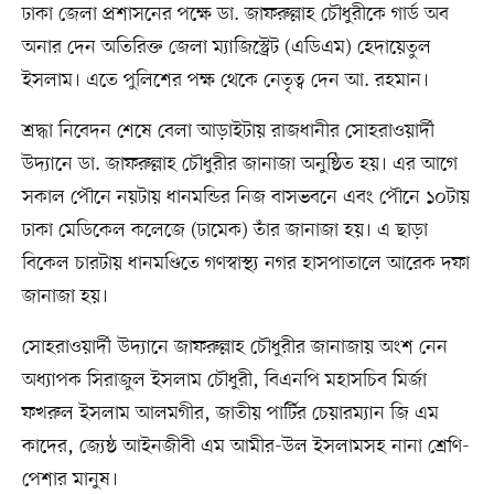
ঢাকা জেলা প্রশাসনের পক্ষে ডা. জাফরুল্লাহ চৌধুরীকে গার্ড অব
অনার দেন অতিরিক্ত জেলা ম্যাজিস্ট্রেট (এডিএম) হেদায়েতুল
ইসলাম। এতে পুলিশের পক্ষ থেকে নেতৃত্ব দেন আ. রহমান।
শ্রদ্ধা নিবেদন শেষে বেলা আড়াইটায় রাজধানীর সোহরাওয়ার্দী
উদ্যানে ডা. জাফরুল্লাহ চৌধুরীর জানাজা অনুষ্ঠিত হয়। এর আগে
সকাল পৌনে নয়টায় ধানমন্ডির নিজ বাসভবনে এবং পৌনে ১০টায়
ঢাকা মেডিকেল কলেজে (ঢামেক) তাঁর জানাজা হয়। এ ছাড়া
বিকেল চারটায় ধানমণ্ডিতে গণস্বাস্থ্য নগর হাসপাতালে আরেক দফা
জানাজা হয়।
সোহরাওয়ার্দী উদ্যানে জাফরুল্লাহ চৌধুরীর জানাজায় অংশ নেন
অধ্যাপক সিরাজুল ইসলাম চৌধুরী, বিএনপি মহাসচিব মির্জা
ফখরুল ইসলাম আলমগীর, জাতীয় পার্টির চেয়ারম্যান জি এম
কাদের, জ্যেষ্ঠ আইনজীবী এম আমীর-উল ইসলামসহ নানা শ্রেণি-
পেশার মানুষ।