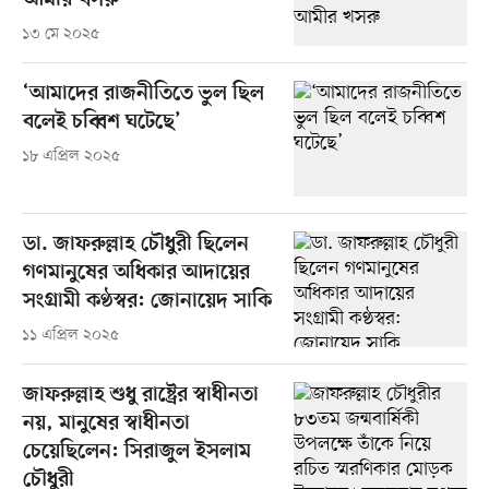
আমীর খসরু
১৩ মে ২০২৫
‘আমাদের রাজনীতিতে ভুল ছিল
বলেই চব্বিশ ঘটেছে’
১৮ এপ্রিল ২০২৫
ডা. জাফরুল্লাহ চৌধুরী ছিলেন
গণমানুষের অধিকার আদায়ের
সংগ্রামী কণ্ঠস্বর: জোনায়েদ সাকি
১১ এপ্রিল ২০২৫
জাফরুল্লাহ শুধু রাষ্ট্রের স্বাধীনতা
নয়, মানুষের স্বাধীনতা
চেয়েছিলেন: সিরাজুল ইসলাম
চৌধুরী