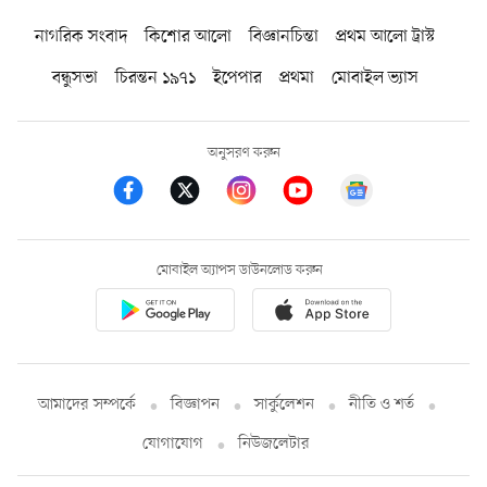
নাগরিক সংবাদ
কিশোর আলো
বিজ্ঞানচিন্তা
প্রথম আলো ট্রাস্ট
বন্ধুসভা
চিরন্তন ১৯৭১
ইপেপার
প্রথমা
মোবাইল ভ্যাস
অনুসরণ করুন
মোবাইল অ্যাপস ডাউনলোড করুন
আমাদের সম্পর্কে
বিজ্ঞাপন
সার্কুলেশন
নীতি ও শর্ত
যোগাযোগ
নিউজলেটার