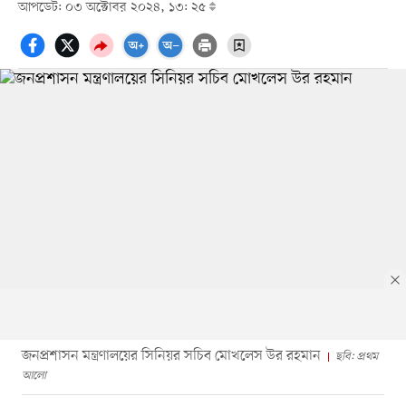
আপডেট: ০৩ অক্টোবর ২০২৪, ১৩: ২৫
জনপ্রশাসন মন্ত্রণালয়ের সিনিয়র সচিব মোখলেস উর রহমান
ছবি: প্রথম
আলো