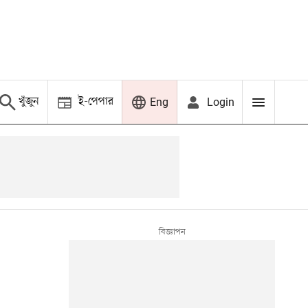
খুঁজুন
ই-পেপার
Login
Eng