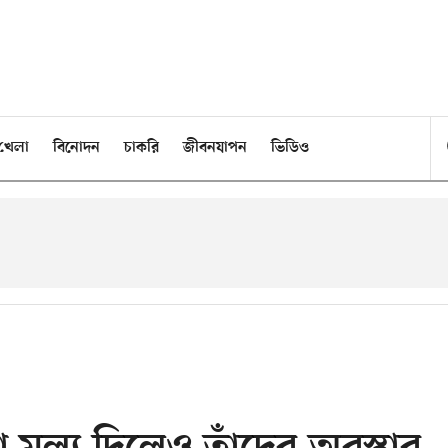
খেলা
বিনোদন
চাকরি
জীবনযাপন
ভিডিও