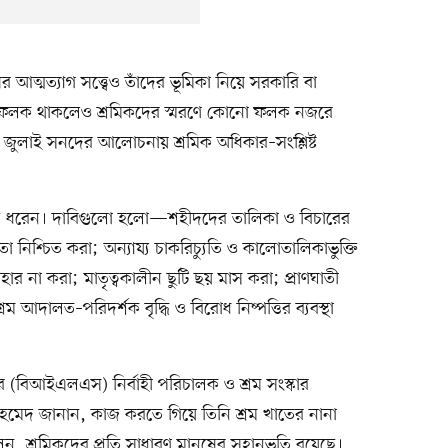
আত্মত্যাগ সত্ত্বেও তাঁদের ভূমিকা নিয়ে সরকারি বা
মৃতিফলক থাকলেও শ্রমিকদের স্মরণে কোনো ফলক নজরে
জুলাই সনদের আলোচনায় শ্রমিক অধিকার–সংশ্লিষ্ট
ে ধরেন। দাবিগুলো হলো—শহীদদের তালিকা ও বিচারের
া নিশ্চিত করা; অন্যায্য চাকরিচ্যুতি ও কালোতালিকাভুক্তি
ার না করা; মাতৃত্বকালীন ছুটি ছয় মাস করা; প্রাণঘাতী
 শ্রম আদালত–পরিদর্শক বৃদ্ধি ও বিরোধ নিষ্পত্তির ব্যবস্থা
র (বিআইএলএস) নির্বাহী পরিচালক ও শ্রম সংস্কার
হমেদ জানান, কাজ করতে গিয়ে তিনি শ্রম খাতের নানা
, শ্রমিকদের প্রতি সাধারণ মানুষের সহানুভূতি রয়েছে।