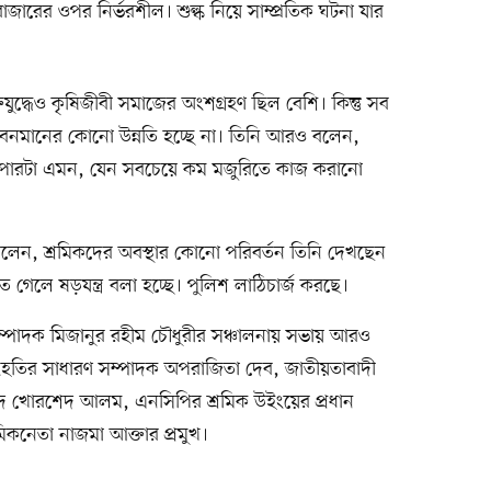
জারের ওপর নির্ভরশীল। শুল্ক নিয়ে সাম্প্রতিক ঘটনা যার
তিযুদ্ধেও কৃষিজীবী সমাজের অংশগ্রহণ ছিল বেশি। কিন্তু সব
বনমানের কোনো উন্নতি হচ্ছে না। তিনি আরও বলেন,
্যাপারটা এমন, যেন সবচেয়ে কম মজুরিতে কাজ করানো
েন, শ্রমিকদের অবস্থার কোনো পরিবর্তন তিনি দেখছেন
গেলে ষড়যন্ত্র বলা হচ্ছে। পুলিশ লাঠিচার্জ করছে।
রণ সম্পাদক মিজানুর রহীম চৌধুরীর সঞ্চালনায় সভায় আরও
রী সংহতির সাধারণ সম্পাদক অপরাজিতা দেব, জাতীয়তাবাদী
্মদ খোরশেদ আলম, এনসিপির শ্রমিক উইংয়ের প্রধান
িকনেতা নাজমা আক্তার প্রমুখ।