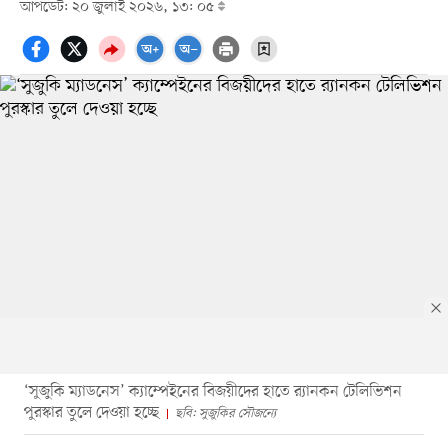
আপডেট: ২০ জুলাই ২০২৬, ১৩: ০৫
‘সুজুকি ম্যাডনেস’ ক্যাম্পেইনের বিজয়ীদের হাতে র‍্যানকন টেলিভিশন
পুরস্কার তুলে দেওয়া হচ্ছে
ছবি: সুজুকির সৌজন্যে