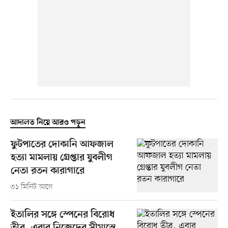
আদালত নিয়ে আরও পড়ুন
ফুটপাতের দোকানি আফজাল
হত্যা মামলায় গ্রেপ্তার যুবলীগ
নেতা রতন কারাগারে
৩১ মিনিট আগে
ইতালির সঙ্গে স্পেনের বিরোধ