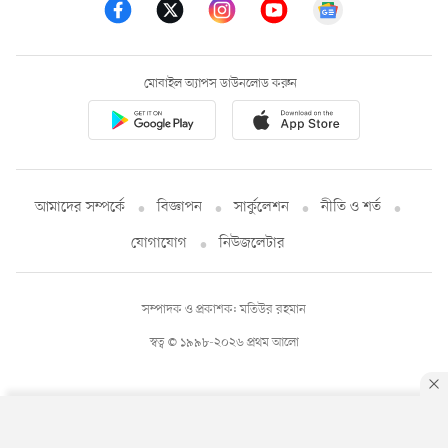
মোবাইল অ্যাপস ডাউনলোড করুন
আমাদের সম্পর্কে
বিজ্ঞাপন
সার্কুলেশন
নীতি ও শর্ত
যোগাযোগ
নিউজলেটার
সম্পাদক ও প্রকাশক: মতিউর রহমান
স্বত্ব © ১৯৯৮-২০২৬ প্রথম আলো