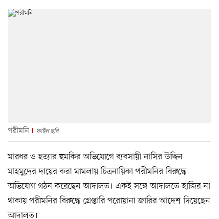
পরীমনি
ফাইল ছবি
মারধর ও হত্যার হুমকির অভিযোগে ব্যবসায়ী নাসির উদ্দিন
মাহমুদের দায়ের করা মামলায় চিত্রনায়িকা পরীমনির বিরুদ্ধে
অভিযোগ গঠন করেছেন আদালত। একই সঙ্গে আদালতে হাজির না
থাকায় পরীমনির বিরুদ্ধে গ্রেপ্তারি পরোয়ানা জারির আদেশ দিয়েছেন
আদালত।