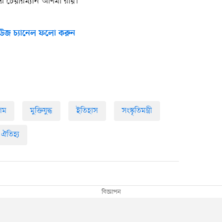
র চেয়ারম্যান অণিমা রায়।
উজ চ্যানেল ফলো করুন
াম
মুক্তিযুদ্ধ
ইতিহাস
সংস্কৃতিমন্ত্রী
ঐতিহ্য