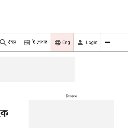
খুঁজুন
ই-পেপার
Login
Eng
কে