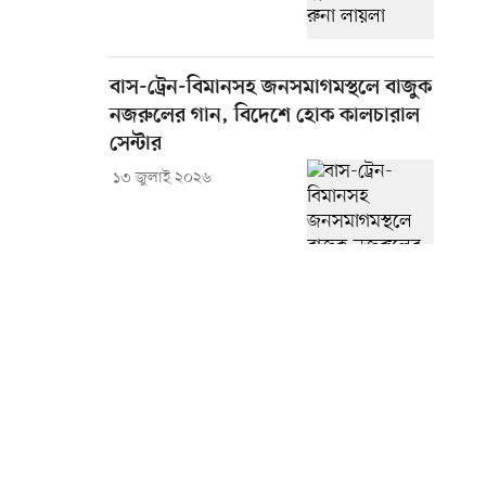
বাস-ট্রেন-বিমানসহ জনসমাগমস্থলে বাজুক
নজরুলের গান, বিদেশে হোক কালচারাল
সেন্টার
১৩ জুলাই ২০২৬