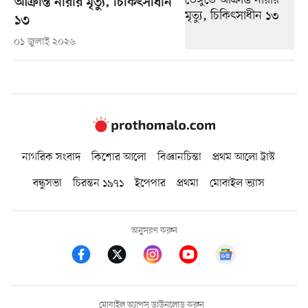
আক্রান্ত নারীর মৃত্যু, চিকিৎসাধীন
১৩
০১ জুলাই ২০২৬
নাগরিক সংবাদ
কিশোর আলো
বিজ্ঞানচিন্তা
প্রথম আলো ট্রাস্ট
বন্ধুসভা
চিরন্তন ১৯৭১
ইপেপার
প্রথমা
মোবাইল ভ্যাস
অনুসরণ করুন
মোবাইল অ্যাপস ডাউনলোড করুন