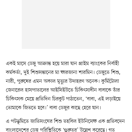
একই মাসে ডেঙ্গু আক্রান্ত হয়ে মারা যান প্রাইম ব্যাংকের নির্বাহী
কর্মকর্তা, দুই শিশুসন্তানের মা ফারজানা শারমিন। ডেঙ্গুতে শিশু,
নারী, পুরুষের এমন অকাল মৃত্যুর উদাহরণ অনেক। কুর্মিটোলা
জেনারেল হাসপাতালের আইসিইউতে চিকিৎসাধীন বাবাকে তাঁর
চিকিৎসক মেয়ে প্রতিদিন চিরকুট পাঠাতেন, ‘বাবা, এই লড়াইয়ে
তোমাকে জিততে হবে।’ বাবা ডেঙ্গুর কাছে হেরে যান।
এ পটভূমিতে জাতিসংঘের শিশু তহবিল ইউনিসেফ এক প্রতিবদেন
বাংলাদেশের ডেঙ্গু পরিস্থিতিকে ‘গুরুতর’ উল্লেখ করেছে। গত