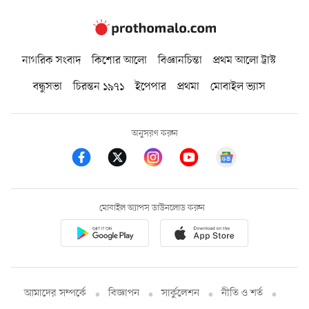
নাগরিক সংবাদ
কিশোর আলো
বিজ্ঞানচিন্তা
প্রথম আলো ট্রাস্ট
বন্ধুসভা
চিরন্তন ১৯৭১
ইপেপার
প্রথমা
মোবাইল ভ্যাস
অনুসরণ করুন
মোবাইল অ্যাপস ডাউনলোড করুন
আমাদের সম্পর্কে
বিজ্ঞাপন
সার্কুলেশন
নীতি ও শর্ত