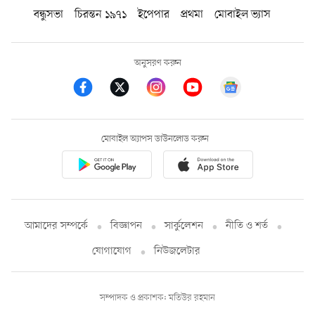
বন্ধুসভা
চিরন্তন ১৯৭১
ইপেপার
প্রথমা
মোবাইল ভ্যাস
অনুসরণ করুন
মোবাইল অ্যাপস ডাউনলোড করুন
আমাদের সম্পর্কে
বিজ্ঞাপন
সার্কুলেশন
নীতি ও শর্ত
যোগাযোগ
নিউজলেটার
সম্পাদক ও প্রকাশক: মতিউর রহমান