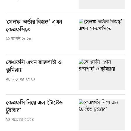
‘সেলফ-অর্ডার কিয়স্ক’ এখন
কেএফসিতে
১২ আগস্ট ২০২৫
কেএফসি এখন রাজশাহী ও
কুমিল্লায়
২৮ ডিসেম্বর ২০২৪
কেএফসি নিয়ে এল ‘টোস্টেড
টুইস্টার’
২৪ নভেম্বর ২০২৪