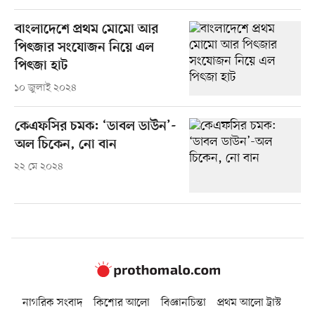
বাংলাদেশে প্রথম মোমো আর
পিৎজার সংযোজন নিয়ে এল
পিৎজা হাট
১০ জুলাই ২০২৪
কেএফসির চমক: ‘ডাবল ডাউন’-
অল চিকেন, নো বান
২২ মে ২০২৪
নাগরিক সংবাদ
কিশোর আলো
বিজ্ঞানচিন্তা
প্রথম আলো ট্রাস্ট