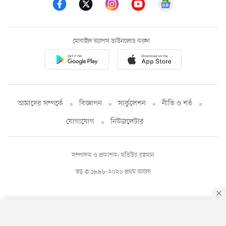
মোবাইল অ্যাপস ডাউনলোড করুন
আমাদের সম্পর্কে
বিজ্ঞাপন
সার্কুলেশন
নীতি ও শর্ত
যোগাযোগ
নিউজলেটার
সম্পাদক ও প্রকাশক: মতিউর রহমান
স্বত্ব © ১৯৯৮-২০২৬ প্রথম আলো