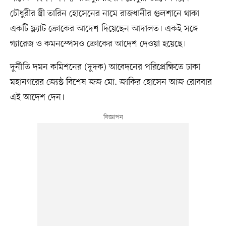
চৌধুরীর স্ত্রী তারিন হোসেনের নামে রাজধানীর গুলশানে থাকা
একটি ফ্ল্যাট ক্রোকের আদেশ দিয়েছেন আদালত। একই সঙ্গে
গ্যারেজ ও কমনস্পেসও ক্রোকের আদেশ দেওয়া হয়েছে।
দুর্নীতি দমন কমিশনের (দুদক) আবেদনের পরিপ্রেক্ষিতে ঢাকা
মহানগরের জ্যেষ্ঠ বিশেষ জজ মো. জাকির হোসেন আজ রোববার
এই আদেশ দেন।