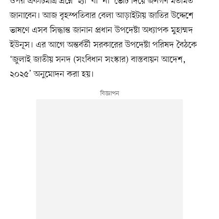
ওপর একটিমাত্র প্রশ্নে ‘হ্যাঁ’ বা ‘না’ ভোট দিয়ে জনগণ মতামত
জানাবেন। আজ বৃহস্পতিবার বেলা আড়াইটায় জাতির উদ্দেশে
ভাষণে এসব সিদ্ধান্ত জানান প্রধান উপদেষ্টা অধ্যাপক মুহাম্মদ
ইউনূস। এর আগে অন্তর্বর্তী সরকারের উপদেষ্টা পরিষদ বৈঠকে
‘জুলাই জাতীয় সনদ (সংবিধান সংস্কার) বাস্তবায়ন আদেশ,
২০২৫’ অনুমোদন করা হয়।