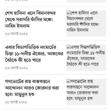
শেখ হাসিনা এলে বিমানবন্দর
থেকে সরাসরি ফাঁসির মঞ্চে:
নাহিদ ইসলাম
০৩ আগস্ট ২০২৬
এবার বিভাগভিত্তিক লংমার্চের
চিন্তা ১১–দলীয় ঐক্যের, আজকের
বৈঠকে কী হতে পারে
০৩ আগস্ট ২০২৬
গণভোটের রায় বাস্তবায়নে
আন্দোলন আরও জোরদার করা
হবে: মামুনুল হক
০১ আগস্ট ২০২৬