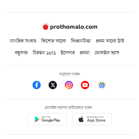
নাগরিক সংবাদ
কিশোর আলো
বিজ্ঞানচিন্তা
প্রথম আলো ট্রাস্ট
বন্ধুসভা
চিরন্তন ১৯৭১
ইপেপার
প্রথমা
মোবাইল ভ্যাস
অনুসরণ করুন
মোবাইল অ্যাপস ডাউনলোড করুন