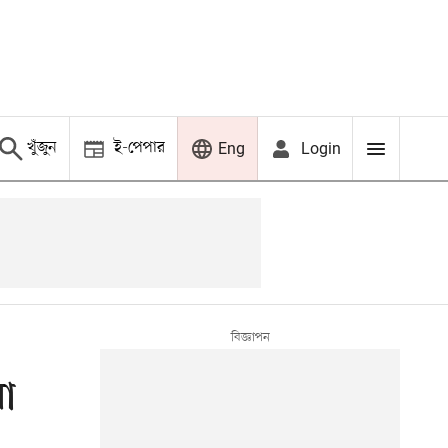
খুঁজুন
ই-পেপার
Login
Eng
া