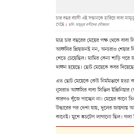
চার বছর বয়সী এই সন্তানকে হারিয়ে বাবা মামুন
গেছে
ছবি: মামুনুর রশীদের সৌজন্যে
মাত্র চার বছরের মেয়ের পক্ষ থেকে বাবা
আফসির প্রিয়জনই নন, অন্যরাও শেয়ার দি
খেতে চেয়েছিল। মামির কেনা শাড়ি পরে জন
দাফন হয়েছে। ছোট মেয়েকে কবর দিয়েছেন 
এত ছোট মেয়েকে কেউ নির্মমভাবে হত্যা ক
নুসরাত আফসির বাবা সিভিল ইঞ্জিনিয়ার (
কারণও খুঁজে পাচ্ছেন না। মেয়ের কানে 
উদ্ধারের পর দেখা যায়, দুলের জায়গায় 
কানেই। মুখে স্কচটেপ লাগানো ছিল। গলা