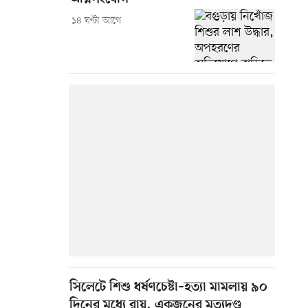
১৪ ঘণ্টা আগে
সিলেটে শিশু ধর্ষণচেষ্টা–হত্যা মামলায় ৯০
দিনের মধ্যে রায়, একজনের মৃত্যুদণ্ড