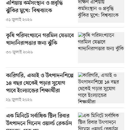
এশিয়ায় কর্মসংস্থান ও প্রবৃদ্ধি
ঝুঁকির মুখে: বিশ্বব্যাংক
৩১ জুলাই ২০২৬
কৃষি পরিসংখ্যানে গরমিল যেভাবে
খাদ্যনিরাপত্তার জন্য ঝুঁকি
৩০ জুলাই ২০২৬
কারিগরি, এআই ও উৎপাদনশিল্পে
১৪ বছর থেকেই পড়ার সুযোগ
পাবে ইংল্যান্ডের শিক্ষার্থীরা
২৯ জুলাই ২০২৬
এক মিনিটে সর্বাধিক স্টিল রিবার
উৎপাদনে গিনেস ওয়ার্ল্ড রেকর্ডস