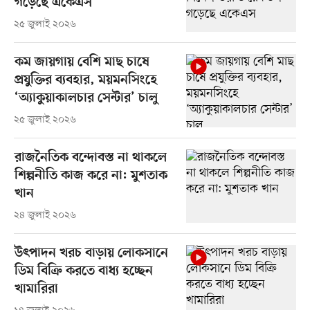
গড়েছে একেএস
২৫ জুলাই ২০২৬
কম জায়গায় বেশি মাছ চাষে
প্রযুক্তির ব্যবহার, ময়মনসিংহে
‘অ্যাকুয়াকালচার সেন্টার’ চালু
২৫ জুলাই ২০২৬
রাজনৈতিক বন্দোবস্ত না থাকলে
শিল্পনীতি কাজ করে না: মুশতাক
খান
২৪ জুলাই ২০২৬
উৎপাদন খরচ বাড়ায় লোকসানে
ডিম বিক্রি করতে বাধ্য হচ্ছেন
খামারিরা