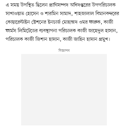
এ সময় উপস্থিত ছিলেন প্রাণিসম্পদ অধিদপ্তরের উপপরিচালক
সাখাওয়াত হোসেন ও শারমিন সামাদ, শাহজালাল বিমানবন্দরের
কোয়ারেন্টাইন স্টেশনের ইনচার্জ মোহাম্মদ ওমর ফারুক, কাজী
ফার্মস লিমিটেডের ব্যবস্থাপনা পরিচালক কাজী জাহেদুল হাসান,
পরিচালক কাজী জিশান হাসান, কাজী জাহিন হাসান প্রমুখ।