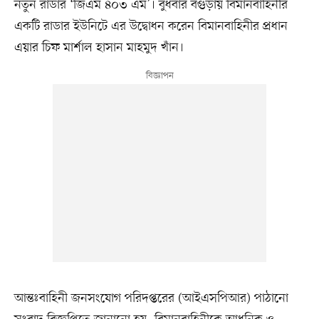
নতুন র‌াডার ‘জিএম ৪০৩ এম’। বুধবার বগুড়ায় বিমানবাহিনীর
একটি র‌াডার ইউনিটে এর উদ্বোধন করেন বিমানবাহিনীর প্রধান
এয়ার চিফ মার্শাল হাসান মাহমুদ খাঁন।
আন্তঃবাহিনী জনসংযোগ পরিদপ্তরের (আইএসপিআর) পাঠানো