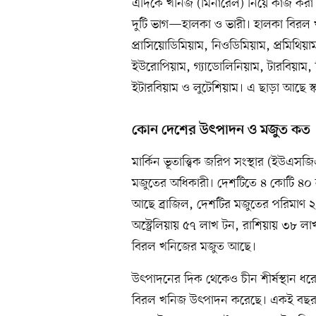
এদিকে খনিজ (মিনারেল) নিয়ে কাজ করা যুক্
দুটি ভাগ—হালকা ও ভারী। হালকা বিরল খন
প্রাসিয়োডিমিয়াম, নিওডিমিয়াম, প্রমিথি
ইউরোপিয়াম, গ্যাডোলিনিয়াম, টারবিয়াম,
ইটারবিয়াম ও লুটেশিয়াম। এ ছাড়া আছে স্ক্যা
কোন দেশের উৎপাদন ও মজুত কত
মার্কিন ভূতাত্ত্বিক জরিপ সংস্থার (ইউএ
মজুতের অধিকারী। দেশটিতে ৪ কোটি ৪০ ল
আছে ব্রাজিল, দেশটির মজুতের পরিমাণ 
অস্ট্রেলিয়ায় ৫৭ লাখ টন, রাশিয়ায় ৩৮ লা
বিরল খনিজের মজুত আছে।
উৎপাদনের দিক থেকেও চীন শীর্ষস্থান ধ
বিরল খনিজ উৎপাদন করেছে। একই বছর ব