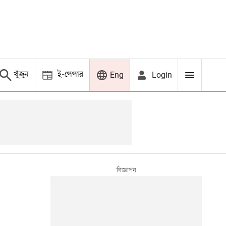
খুঁজুন
ই-পেপার
Login
Eng