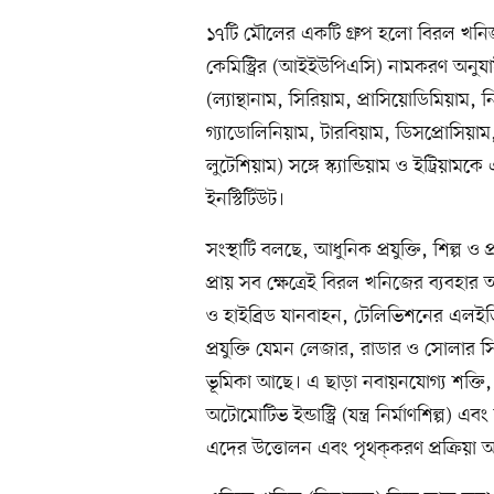
১৭টি মৌলের একটি গ্রুপ হলো বিরল খনিজ। 
কেমিস্ট্রির (আইইউপিএসি) নামকরণ অনুযায়
(ল্যান্থানাম, সিরিয়াম, প্রাসিয়োডিমিয়াম,
গ্যাডোলিনিয়াম, টারবিয়াম, ডিসপ্রোসিয়া
লুটেশিয়াম) সঙ্গে স্ক্যান্ডিয়াম ও ইট্রিয়ামক
ইনস্টিটিউট।
সংস্থাটি বলছে, আধুনিক প্রযুক্তি, শিল্প ও
প্রায় সব ক্ষেত্রেই বিরল খনিজের ব্যবহার
ও হাইব্রিড যানবাহন, টেলিভিশনের এলইডি 
প্রযুক্তি যেমন লেজার, রাডার ও সোলার সি
ভূমিকা আছে। এ ছাড়া নবায়নযোগ্য শক্তি,
অটোমোটিভ ইন্ডাস্ট্রি (যন্ত্র নির্মাণশিল্
এদের উত্তোলন এবং পৃথক্‌করণ প্রক্রিয়া অ