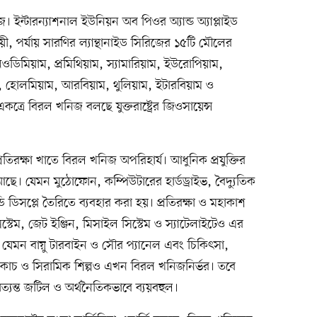
ইন্টারন্যাশনাল ইউনিয়ন অব পিওর অ্যান্ড অ্যাপ্লাইড
ী, পর্যায় সারণির ল্যান্থানাইড সিরিজের ১৫টি মৌলের
 নিওডিমিয়াম, প্রমিথিয়াম, স্যামারিয়াম, ইউরোপিয়াম,
ম, হোলমিয়াম, আরবিয়াম, থুলিয়াম, ইটারবিয়াম ও
ে একত্রে বিরল খনিজ বলছে যুক্তরাষ্ট্রের জিওসায়েন্স
 প্রতিরক্ষা খাতে বিরল খনিজ অপরিহার্য। আধুনিক প্রযুক্তির
 আছে। যেমন মুঠোফোন, কম্পিউটারের হার্ডড্রাইভ, বৈদ্যুতিক
ডিসপ্লে তৈরিতে ব্যবহার করা হয়। প্রতিরক্ষা ও মহাকাশ
স্টেম, জেট ইঞ্জিন, মিসাইল সিস্টেম ও স্যাটেলাইটেও এর
 যেমন বায়ু টারবাইন ও সৌর প্যানেল এবং চিকিৎসা,
প) এবং কাচ ও সিরামিক শিল্পও এখন বিরল খনিজনির্ভর। তবে
ত্যন্ত জটিল ও অর্থনৈতিকভাবে ব্যয়বহুল।