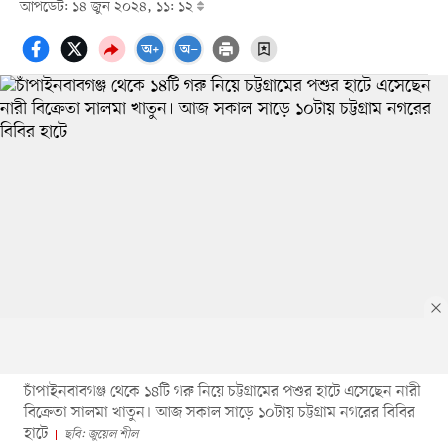
আপডেট: ১৪ জুন ২০২৪, ১১: ১২
চাঁপাইনবাবগঞ্জ থেকে ১৪টি গরু নিয়ে চট্টগ্রামের পশুর হাটে এসেছেন নারী
বিক্রেতা সালমা খাতুন। আজ সকাল সাড়ে ১০টায় চট্টগ্রাম নগরের বিবির
হাটে
ছবি: জুয়েল শীল