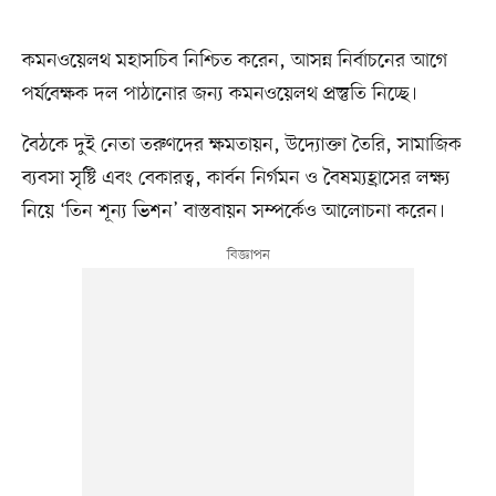
কমনওয়েলথ মহাসচিব নিশ্চিত করেন, আসন্ন নির্বাচনের আগে
পর্যবেক্ষক দল পাঠানোর জন্য কমনওয়েলথ প্রস্তুতি নিচ্ছে।
বৈঠকে দুই নেতা তরুণদের ক্ষমতায়ন, উদ্যোক্তা তৈরি, সামাজিক
ব্যবসা সৃষ্টি এবং বেকারত্ব, কার্বন নির্গমন ও বৈষম্যহ্রাসের লক্ষ্য
নিয়ে ‘তিন শূন্য ভিশন’ বাস্তবায়ন সম্পর্কেও আলোচনা করেন।