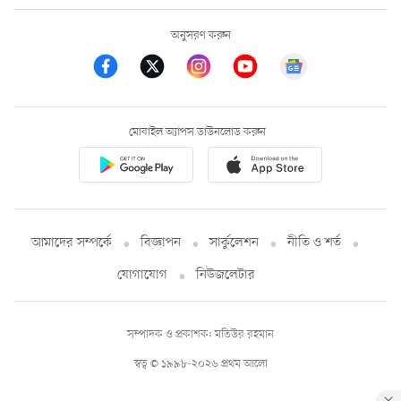
অনুসরণ করুন
মোবাইল অ্যাপস ডাউনলোড করুন
আমাদের সম্পর্কে
বিজ্ঞাপন
সার্কুলেশন
নীতি ও শর্ত
যোগাযোগ
নিউজলেটার
সম্পাদক ও প্রকাশক: মতিউর রহমান
স্বত্ব © ১৯৯৮-২০২৬ প্রথম আলো