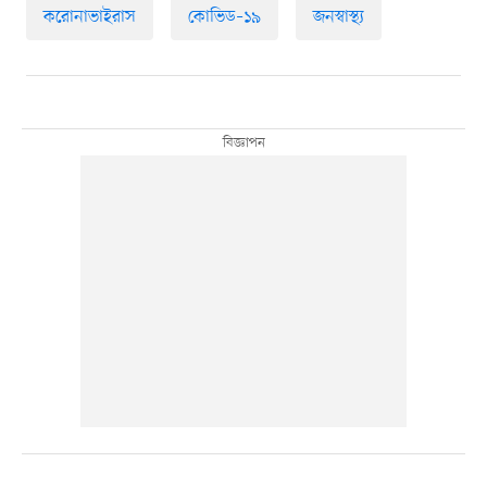
করোনাভাইরাস
কোভিড–১৯
জনস্বাস্থ্য