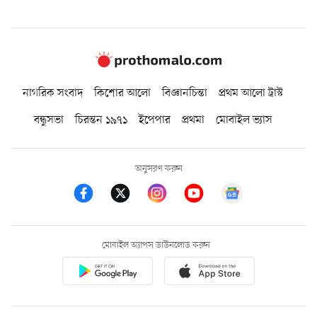
নাগরিক সংবাদ
কিশোর আলো
বিজ্ঞানচিন্তা
প্রথম আলো ট্রাস্ট
বন্ধুসভা
চিরন্তন ১৯৭১
ইপেপার
প্রথমা
মোবাইল ভ্যাস
অনুসরণ করুন
মোবাইল অ্যাপস ডাউনলোড করুন