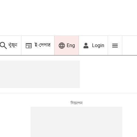
খুঁজুন
ই-পেপার
Login
Eng