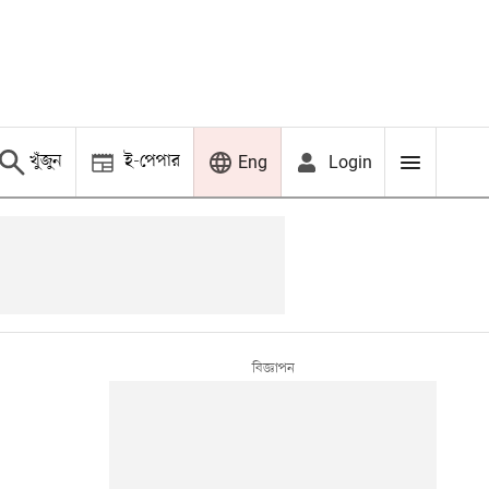
খুঁজুন
ই-পেপার
Login
Eng