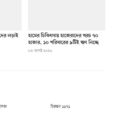
নদের লড়াই
হামের চিকিৎসায় হাজেরাদের খরচ ৭০
হাজার, ১০ পরিবারের ৯টিই ঋণ নিচ্ছে
০৩ আগস্ট ২০২৬
ধুসভা
চিরন্তন ১৯৭১