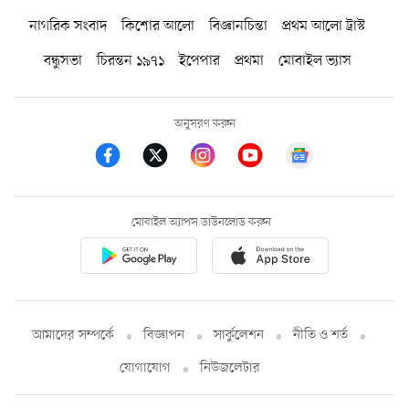
নাগরিক সংবাদ
কিশোর আলো
বিজ্ঞানচিন্তা
প্রথম আলো ট্রাস্ট
বন্ধুসভা
চিরন্তন ১৯৭১
ইপেপার
প্রথমা
মোবাইল ভ্যাস
অনুসরণ করুন
মোবাইল অ্যাপস ডাউনলোড করুন
আমাদের সম্পর্কে
বিজ্ঞাপন
সার্কুলেশন
নীতি ও শর্ত
যোগাযোগ
নিউজলেটার