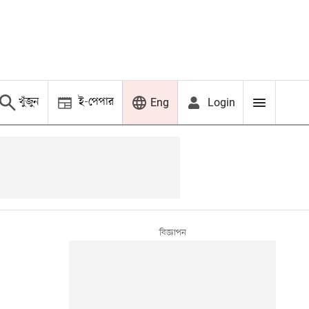
খুঁজুন
ই-পেপার
Login
Eng