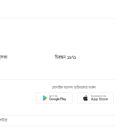
ধুসভা
চিরন্তন ১৯৭১
মোবাইল অ্যাপস ডাউনলোড করুন
েটার