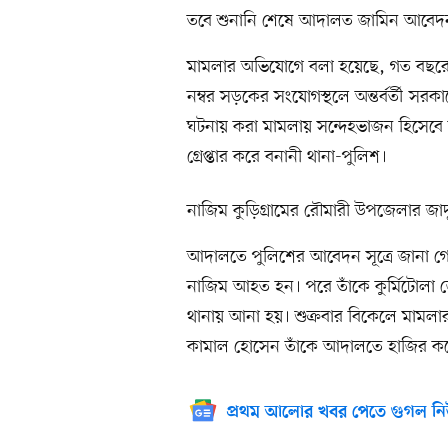
তবে শুনানি শেষে আদালত জামিন আবেদন 
মামলার অভিযোগে বলা হয়েছে, গত বছরের ২
নম্বর সড়কের সংযোগস্থলে অন্তর্বর্তী সর
ঘটনায় করা মামলায় সন্দেহভাজন হিসেবে
গ্রেপ্তার করে বনানী থানা-পুলিশ।
নাজিম কুড়িগ্রামের রৌমারী উপজেলার জাদু
আদালতে পুলিশের আবেদন সূত্রে জানা গেছ
নাজিম আহত হন। পরে তাঁকে কুর্মিটোলা 
থানায় আনা হয়। শুক্রবার বিকেলে মামলার
কামাল হোসেন তাঁকে আদালতে হাজির ক
প্রথম আলোর খবর পেতে গুগল নি