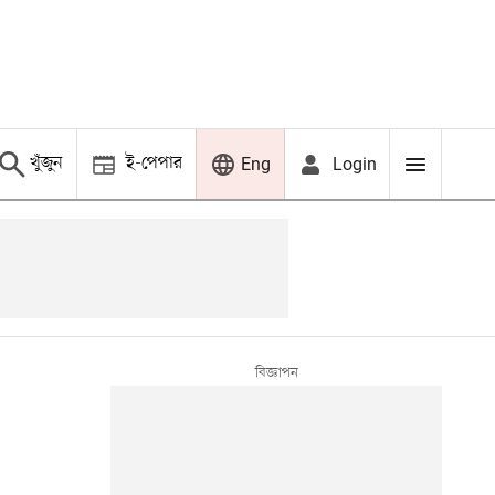
খুঁজুন
ই-পেপার
Login
Eng