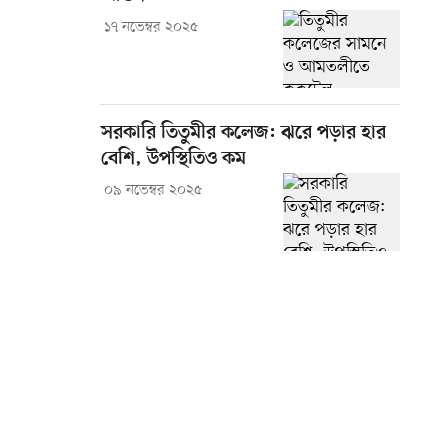
১৭ নভেম্বর ২০২৫
সরকারি তিতুমীর কলেজ: ঝরে পড়ার হার
বেশি, উপস্থিতিও কম
০৯ নভেম্বর ২০২৫