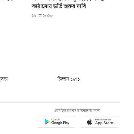
কাঠামোয় ভর্তি শুরুর দাবি
১৯ মে ২০২৫
ধুসভা
চিরন্তন ১৯৭১
মোবাইল অ্যাপস ডাউনলোড করুন