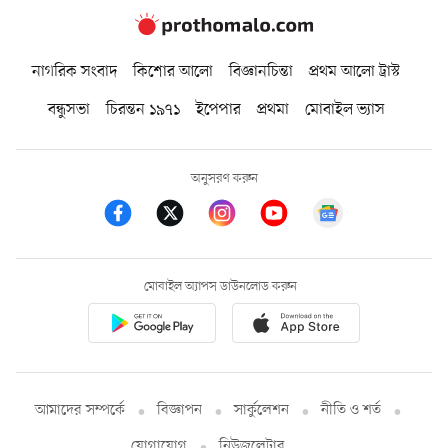
নাগরিক সংবাদ
কিশোর আলো
বিজ্ঞানচিন্তা
প্রথম আলো ট্রাস্ট
বন্ধুসভা
চিরন্তন ১৯৭১
ইপেপার
প্রথমা
মোবাইল ভ্যাস
অনুসরণ করুন
মোবাইল অ্যাপস ডাউনলোড করুন
আমাদের সম্পর্কে
বিজ্ঞাপন
সার্কুলেশন
নীতি ও শর্ত
যোগাযোগ
নিউজলেটার