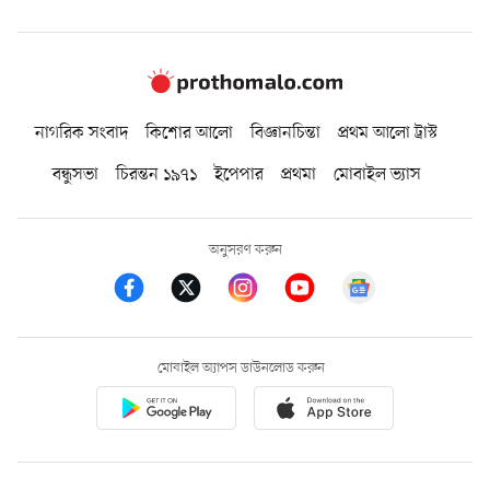
নাগরিক সংবাদ
কিশোর আলো
বিজ্ঞানচিন্তা
প্রথম আলো ট্রাস্ট
বন্ধুসভা
চিরন্তন ১৯৭১
ইপেপার
প্রথমা
মোবাইল ভ্যাস
অনুসরণ করুন
মোবাইল অ্যাপস ডাউনলোড করুন