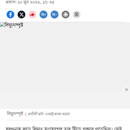
প্রকাশ: ১০ জুন ২০২৬, ১৭: ৩৫
বিদ্যুৎস্পৃষ্ট
প্রতীকী ছবি: এআই/প্রথম আলো
বরগুনায় ঝড়ে বিদ্যুৎ সংযোগের তার ছিঁড়ে পুকুরে পড়েছিল। সেই