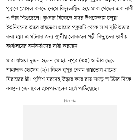
পুকুরে গোসল করতে নেমে বিদ্যুতায়িত হয়ে মারা গেছেন এক নারী
ও তাঁর শিশুছেলে। বুধবার বিকেলে সদর উপজেলায় ঢলুয়া
ইউনিয়নের উত্তর রায়ভোগ গ্রামের পুকুরটি থেকে লাশ দুটি উদ্ধার
করা হয়। এ ঘটনার জন্য স্থানীয় লোকজন পল্লী বিদ্যুতের স্থানীয়
কার্যালয়ের কর্মকর্তাদের দায়ী করছেন।
মারা যাওয়া দুজন হলেন মোছা. নূপুর (৩৫) ও তাঁর ছেলে
শাহাদাত হোসেন (২)। নিহত নূপুর বেগম রায়ভোগ গ্রামের
মিরাজের স্ত্রী। পুলিশ মরদেহ উদ্ধার করে রাত সাড়ে আটটার দিকে
বরগুনা জেনারেল হাসপাতালের মর্গে পাঠিয়েছে।