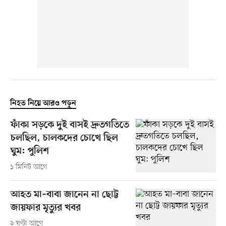
নিহত নিয়ে আরও পড়ুন
ফাঁকা সড়কে দুই বাসই দ্রুতগতিতে
চলছিল, চালকদের চোখে ছিল
ঘুম: পুলিশ
১ মিনিট আগে
আহত মা–বাবা জানেন না ছোট্ট
জায়ফার মৃত্যুর খবর
২ ঘণ্টা আগে