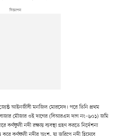
্যেষ্ঠ আইনজীবী মনজিল মোরসেদ। পরে তিনি প্রথম
ি বাজার মৌজার ওই দাগের (বিআরএস দাগ নং–৬০১) জমি
কর্ণফুলী নদী রক্ষায় ব্যবস্থা গ্রহণ করতে নির্দেশনা
য করে কর্ণফুলী নদীর অংশ, যা জরিপে নদী হিসেবে