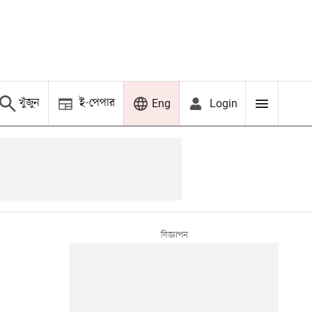
খুঁজুন
ই-পেপার
Login
Eng