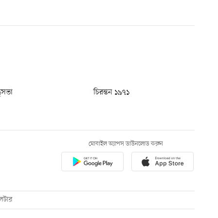
ধুসভা
চিরন্তন ১৯৭১
মোবাইল অ্যাপস ডাউনলোড করুন
েটার