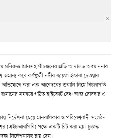
ন এস এম মনিরুজ্জামানসহ পাঁচজনের প্রতি আদালত অবমাননার
 অমান্য করে কর্ণফুলী নদীর জায়গা ইজারা দেওয়ার
নার অভিযোগে করা এক আবেদনের শুনানি নিয়ে বিচারপতি
াসানের সমন্বয়ে গঠিত হাইকোর্ট বেঞ্চ আজ রোববার এ
ষায় নির্দেশনা চেয়ে মানবাধিকার ও পরিবেশবাদী সংগঠন
শের (এইচআরপিবি) পক্ষে একটি রিট করা হয়। চূড়ান্ত
 দফা নির্দেশনাসহ রায় দেন।