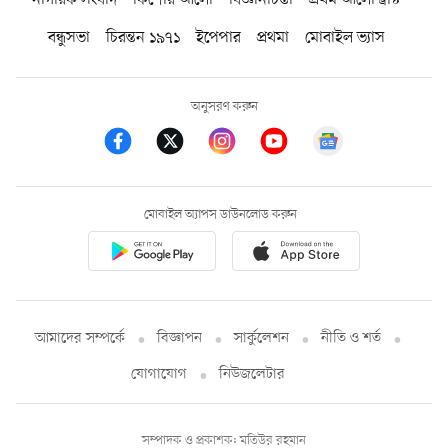
নাগরিক সংবাদ
কিশোর আলো
বিজ্ঞানচিন্তা
প্রথম আলো ট্রাস্ট
বন্ধুসভা
চিরন্তন ১৯৭১
ইপেপার
প্রথমা
মোবাইল ভ্যাস
অনুসরণ করুন
মোবাইল অ্যাপস ডাউনলোড করুন
আমাদের সম্পর্কে
বিজ্ঞাপন
সার্কুলেশন
নীতি ও শর্ত
যোগাযোগ
নিউজলেটার
সম্পাদক ও প্রকাশক: মতিউর রহমান