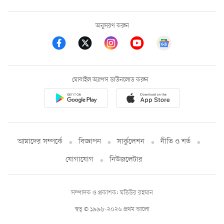
অনুসরণ করুন
মোবাইল অ্যাপস ডাউনলোড করুন
আমাদের সম্পর্কে
বিজ্ঞাপন
সার্কুলেশন
নীতি ও শর্ত
যোগাযোগ
নিউজলেটার
সম্পাদক ও প্রকাশক: মতিউর রহমান
স্বত্ব © ১৯৯৮-২০২৬ প্রথম আলো