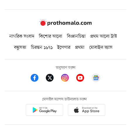
নাগরিক সংবাদ
কিশোর আলো
বিজ্ঞানচিন্তা
প্রথম আলো ট্রাস্ট
বন্ধুসভা
চিরন্তন ১৯৭১
ইপেপার
প্রথমা
মোবাইল ভ্যাস
অনুসরণ করুন
মোবাইল অ্যাপস ডাউনলোড করুন