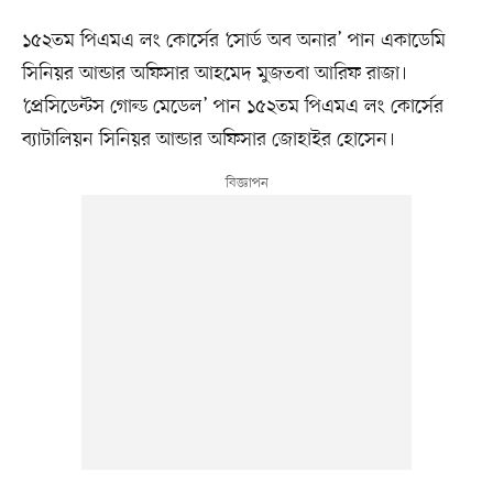
১৫২তম পিএমএ লং কোর্সের ‘সোর্ড অব অনার’ পান একাডেমি
সিনিয়র আন্ডার অফিসার আহমেদ মুজতবা আরিফ রাজা।
‘প্রেসিডেন্টস গোল্ড মেডেল’ পান ১৫২তম পিএমএ লং কোর্সের
ব্যাটালিয়ন সিনিয়র আন্ডার অফিসার জোহাইর হোসেন।