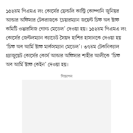
১৫২তম পিএমএ লং কোর্সের ফ্রেন্ডলি কান্ট্রি কোম্পানি জুনিয়র
আন্ডার অফিসার টেকরাজকে ‘চেয়ারম্যান জয়েন্ট চিফ অব স্টাফ
কমিটি ওভারসিজ গোল্ড মেডেল’ দেওয়া হয়। ১৫২তম পিএমএ লং
কোর্সের জেন্টলম্যান ক্যাডেট সৈয়দ হাশির হাসানকে দেওয়া হয়
‘চিফ অব আর্মি স্টাফ মার্কসম্যান মেডেল’। ৩৭তম টেকনিক্যাল
গ্র্যাজুয়েট কোর্সের কোর্স আন্ডার অফিসার শাহীর আলীকে ‘চিফ
অব আর্মি স্টাফ কেইন’ দেওয়া হয়।