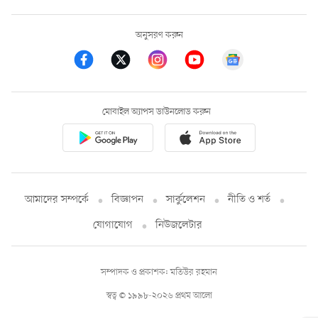
অনুসরণ করুন
মোবাইল অ্যাপস ডাউনলোড করুন
আমাদের সম্পর্কে
বিজ্ঞাপন
সার্কুলেশন
নীতি ও শর্ত
যোগাযোগ
নিউজলেটার
সম্পাদক ও প্রকাশক: মতিউর রহমান
স্বত্ব © ১৯৯৮-২০২৬ প্রথম আলো