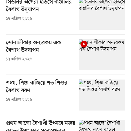
সিডনির অপেরা হাউসে বাঙালির
বৈশাখ উদ্‌যাপন
১৭ এপ্রিল ২০২৬
সোনালীকার অন্যরকম এক
বৈশাখ উদযাপন
১৭ এপ্রিল ২০২৬
শঙ্খ, শিঙা বাজিয়ে শত শিশুর
বৈশাখ বরণ
১৭ এপ্রিল ২০২৬
প্রথম আলো বৈশাখী উৎসবে নজর