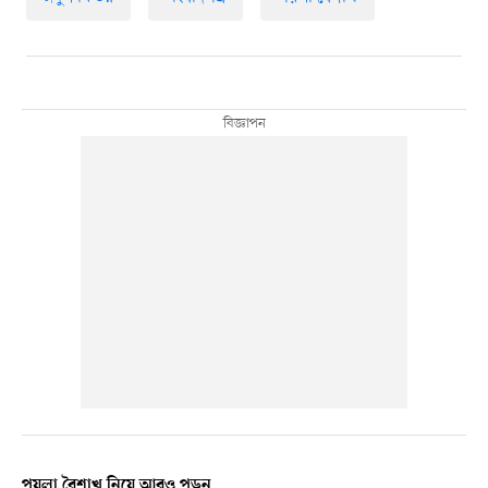
পয়লা বৈশাখ নিয়ে আরও পড়ুন