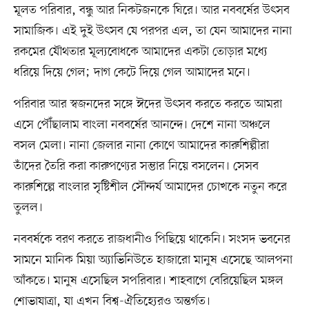
মূলত পরিবার, বন্ধু আর নিকটজনকে ঘিরে। আর নববর্ষের উৎসব
সামাজিক। এই দুই উৎসব যে পরপর এল, তা যেন আমাদের নানা
রকমের যৌথতার মূল্যবোধকে আমাদের একটা তোড়ার মধ্যে
ধরিয়ে দিয়ে গেল; দাগ কেটে দিয়ে গেল আমাদের মনে।
পরিবার আর স্বজনদের সঙ্গে ঈদের উৎসব করতে করতে আমরা
এসে পৌঁছালাম বাংলা নববর্ষের আনন্দে। দেশে নানা অঞ্চলে
বসল মেলা। নানা জেলার নানা কোণে আমাদের কারুশিল্পীরা
তাঁদের তৈরি করা কারুপণ্যের সম্ভার নিয়ে বসলেন। সেসব
কারুশিল্পে বাংলার সৃষ্টিশীল সৌন্দর্য আমাদের চোখকে নতুন করে
তুলল।
নববর্ষকে বরণ করতে রাজধানীও পিছিয়ে থাকেনি। সংসদ ভবনের
সামনে মানিক মিয়া অ্যাভিনিউতে হাজারো মানুষ এসেছে আলপনা
আঁকতে। মানুষ এসেছিল সপরিবার। শাহবাগে বেরিয়েছিল মঙ্গল
শোভাযাত্রা, যা এখন বিশ্ব-ঐতিহ্যেরও অন্তর্গত।