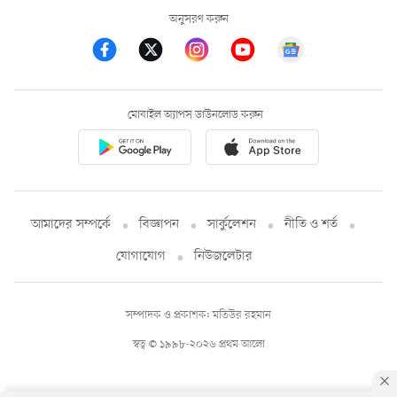
অনুসরণ করুন
মোবাইল অ্যাপস ডাউনলোড করুন
আমাদের সম্পর্কে
বিজ্ঞাপন
সার্কুলেশন
নীতি ও শর্ত
যোগাযোগ
নিউজলেটার
সম্পাদক ও প্রকাশক: মতিউর রহমান
স্বত্ব © ১৯৯৮-২০২৬ প্রথম আলো