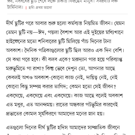
ঈদ, নববর্ষের ছুটি শেষে লঞ্চে ঢাকায় ফিরছেন মানুষ। সদরঘাট লঞ্চ
টার্মিনাল।
ছবি: প্রথম আলো
দীর্ঘ ছুটির পরে আবার শুরু হলো কর্মব্যস্ত নিয়মিত জীবন। যেমন
তেমন ছুটি নয়—ঈদ, পয়লা বৈশাখ আর এই দুইয়ের মধ্যিখানে
হাইফেনের মতো শনিবারের ছুটি মিলিয়ে পাঁচ দিনের টানা
অবকাশ। দৈনিক পত্রিকাগুলোর ছুটি ছিল আরও এক দিন বেশি।
সে কথা পরে হবে। কী বলব একে? মরূদ্যান পার হয়ে পরিব্যাপ্ত
মরুভূমিতে পা রাখা? কিন্তু ভেবে দেখুন তো, আপনার আছে
কেবলই অখণ্ড অবকাশ-কোনো কাজ নেই, দায়িত্ব নেই, নেই
কোনো কিছু সম্পন্ন করার তাগিদ; কেমন হতো সেই জীবন?
একঘেয়ে, একঘেয়ে এবং একঘেয়ে। কাজ আছে বলেই অবকাশ
এত মধুর, এত আনন্দময়। রাতের অন্ধকার পটভূমির কারণেই
প্রভাতের কোমল সূর্যকিরণে আমাদের মনের স্নান হয়।
এতগুলো দিনের দীর্ঘ ছুটির হদিস আমাদের সাম্প্রতিক জীবনে