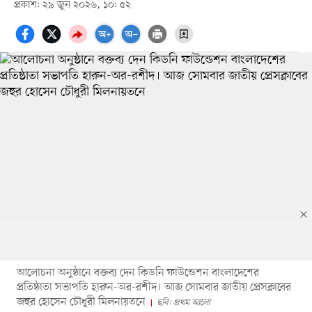
প্রকাশ: ২৯ জুন ২০২৬, ১০: ৫২
আলোচনা অনুষ্ঠানে বক্তব্য দেন কিডনি ফাউন্ডেশন বাংলাদেশের
প্রতিষ্ঠাতা সভাপতি হারুন-অর-রশীদ। আজ সোমবার জাতীয় প্রেসক্লাবের
জহুর হোসেন চৌধুরী মিলনায়তনে
ছবি: প্রথম আলো