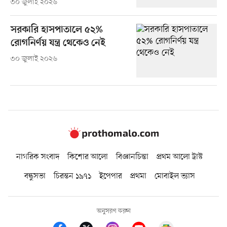
৩০ জুলাই ২০২৬
সরকারি হাসপাতালে ৫২%
রোগনির্ণয় যন্ত্র থেকেও নেই
৩০ জুলাই ২০২৬
নাগরিক সংবাদ
কিশোর আলো
বিজ্ঞানচিন্তা
প্রথম আলো ট্রাস্ট
বন্ধুসভা
চিরন্তন ১৯৭১
ইপেপার
প্রথমা
মোবাইল ভ্যাস
অনুসরণ করুন