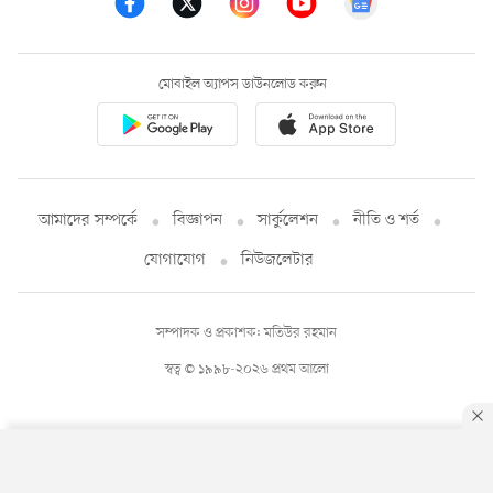
মোবাইল অ্যাপস ডাউনলোড করুন
আমাদের সম্পর্কে
বিজ্ঞাপন
সার্কুলেশন
নীতি ও শর্ত
যোগাযোগ
নিউজলেটার
সম্পাদক ও প্রকাশক: মতিউর রহমান
স্বত্ব © ১৯৯৮-২০২৬ প্রথম আলো
By using this site, you agree to our
Privacy Policy
.
OK