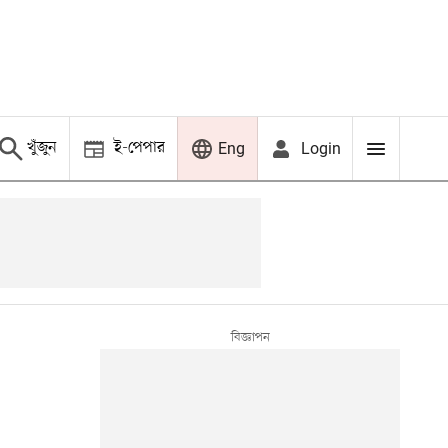
খুঁজুন
ই-পেপার
Login
Eng