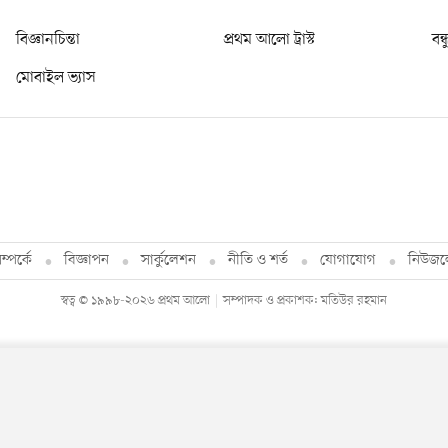
বিজ্ঞানচিন্তা
প্রথম আলো ট্রাস্ট
বন্
মোবাইল ভ্যাস
্পর্কে
বিজ্ঞাপন
সার্কুলেশন
নীতি ও শর্ত
যোগাযোগ
নিউজল
স্বত্ব © ১৯৯৮-২০২৬ প্রথম আলো
সম্পাদক ও প্রকাশক: মতিউর রহমান
By using this site, you agree to our
Privacy Policy
.
OK