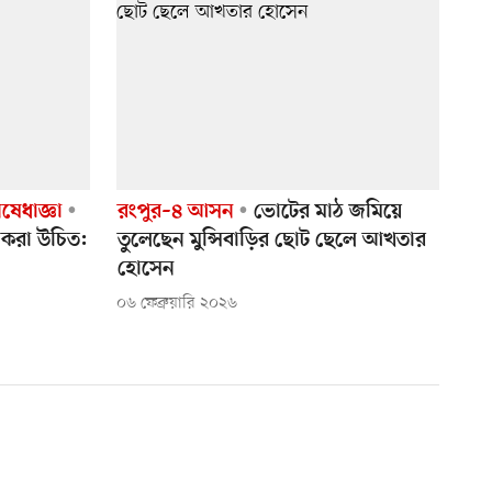
ষেধাজ্ঞা
রংপুর–৪ আসন
ভোটের মাঠ জমিয়ে
ার করা উচিত:
তুলেছেন মুন্সিবাড়ির ছোট ছেলে আখতার
হোসেন
০৬ ফেব্রুয়ারি ২০২৬