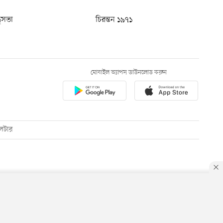
ধুসভা
চিরন্তন ১৯৭১
মোবাইল অ্যাপস ডাউনলোড করুন
েটার