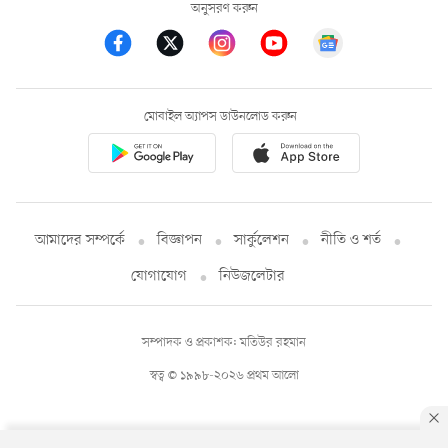
অনুসরণ করুন
মোবাইল অ্যাপস ডাউনলোড করুন
আমাদের সম্পর্কে
বিজ্ঞাপন
সার্কুলেশন
নীতি ও শর্ত
যোগাযোগ
নিউজলেটার
সম্পাদক ও প্রকাশক: মতিউর রহমান
স্বত্ব © ১৯৯৮-২০২৬ প্রথম আলো